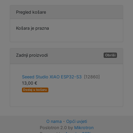
Pregled košare
Košara je prazna
Zadnji proizvodi
Obriši
Seeed Studio XIAO ESP32-S3
[12860]
13,00 €
Dodaj u košaru
O nama
-
Opći uvjeti
Poslotron 2.0 by
Mikrotron