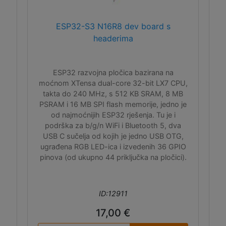
ESP32-S3 N16R8 dev board s
headerima
ESP32 razvojna pločica bazirana na
moćnom XTensa dual-core 32-bit LX7 CPU,
takta do 240 MHz, s 512 KB SRAM, 8 MB
PSRAM i 16 MB SPI flash memorije, jedno je
od najmoćnijih ESP32 rješenja. Tu je i
podrška za b/g/n WiFi i Bluetooth 5, dva
USB C sučelja od kojih je jedno USB OTG,
ugrađena RGB LED-ica i izvedenih 36 GPIO
pinova (od ukupno 44 priključka na pločici).
ID:12911
17,00 €