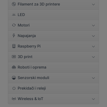
Filament za 3D printere
LED
Motori
Napajanja
Raspberry Pi
3D print
Roboti i oprema
Senzorski moduli
Prekidači i releji
Wireless & IoT