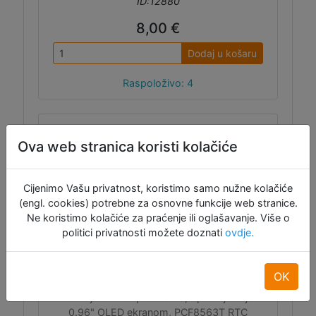
ID:12880
8,00 €
Dodaj u košaru
Raspoloživo: 4
Ova web stranica koristi kolačiće
Cijenimo Vašu privatnost, koristimo samo nužne kolačiće
(engl. cookies) potrebne za osnovne funkcije web stranice.
Pločica za proširenje za XIAO
Ne koristimo kolačiće za praćenje ili oglašavanje. Više o
politici privatnosti možete doznati
ovdje.
OK
Pločica koja omogućuje brz i jednostavan
razvoj sa XIAO pločicama, opremljena je
0.96" OLED ekranom, PCF8563T RTC