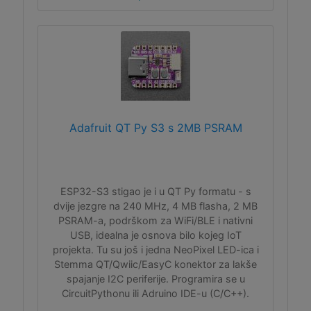
Adafruit QT Py S3 s 2MB PSRAM
ESP32-S3 stigao je i u QT Py formatu - s
dvije jezgre na 240 MHz, 4 MB flasha, 2 MB
PSRAM-a, podrškom za WiFi/BLE i nativni
USB, idealna je osnova bilo kojeg IoT
projekta. Tu su još i jedna NeoPixel LED-ica i
Stemma QT/Qwiic/EasyC konektor za lakše
spajanje I2C periferije. Programira se u
CircuitPythonu ili Adruino IDE-u (C/C++).