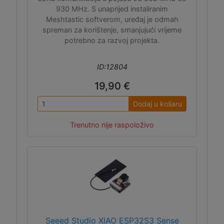
930 MHz. S unaprijed instaliranim
Meshtastic softverom, uređaj je odmah
spreman za korištenje, smanjujući vrijeme
potrebno za razvoj projekta.
ID:12804
19,90 €
Dodaj u košaru
Trenutno nije raspoloživo
Seeed Studio XIAO ESP32S3 Sense