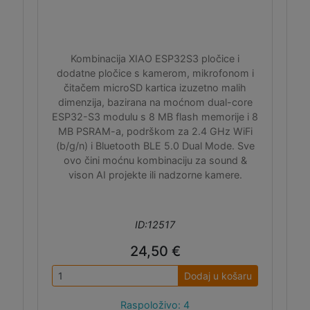
Kombinacija XIAO ESP32S3 pločice i
dodatne pločice s kamerom, mikrofonom i
čitačem microSD kartica izuzetno malih
dimenzija, bazirana na moćnom dual-core
ESP32-S3 modulu s 8 MB flash memorije i 8
MB PSRAM-a, podrškom za 2.4 GHz WiFi
(b/g/n) i Bluetooth BLE 5.0 Dual Mode. Sve
ovo čini moćnu kombinaciju za sound &
vison AI projekte ili nadzorne kamere.
ID:12517
24,50 €
Dodaj u košaru
Raspoloživo: 4