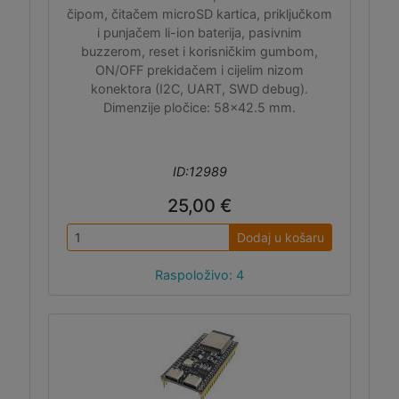
čipom, čitačem microSD kartica, priključkom
i punjačem li-ion baterija, pasivnim
buzzerom, reset i korisničkim gumbom,
ON/OFF prekidačem i cijelim nizom
konektora (I2C, UART, SWD debug).
Dimenzije pločice: 58x42.5 mm.
ID:12989
25,00 €
Dodaj u košaru
Raspoloživo: 4