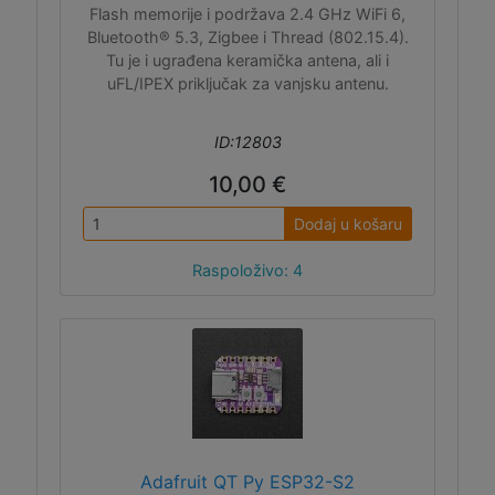
Flash memorije i podržava 2.4 GHz WiFi 6,
Bluetooth® 5.3, Zigbee i Thread (802.15.4).
Tu je i ugrađena keramička antena, ali i
uFL/IPEX priključak za vanjsku antenu.
ID:12803
10,00 €
Dodaj u košaru
Raspoloživo: 4
Adafruit QT Py ESP32-S2