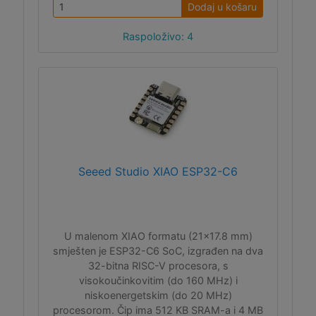
Dodaj u košaru
Raspoloživo: 4
Seeed Studio XIAO ESP32-C6
U malenom XIAO formatu (21x17.8 mm)
smješten je ESP32-C6 SoC, izgrađen na dva
32-bitna RISC-V procesora, s
visokoučinkovitim (do 160 MHz) i
niskoenergetskim (do 20 MHz)
procesorom. Čip ima 512 KB SRAM-a i 4 MB