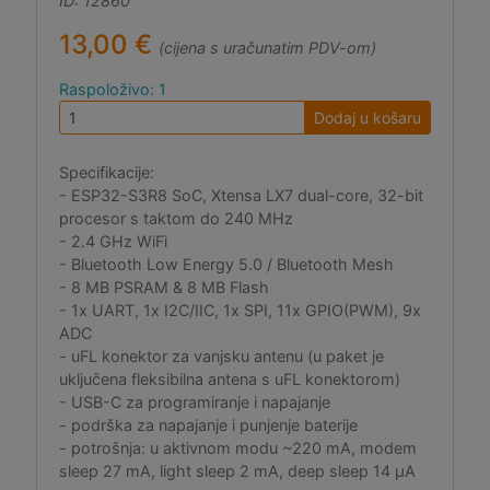
ID: 12860
13,00 €
(cijena s uračunatim PDV-om)
Raspoloživo: 1
Dodaj u košaru
Specifikacije:
- ESP32-S3R8 SoC, Xtensa LX7 dual-core, 32-bit
procesor s taktom do 240 MHz
- 2.4 GHz WiFi
- Bluetooth Low Energy 5.0 / Bluetooth Mesh
- 8 MB PSRAM & 8 MB Flash
- 1x UART, 1x I2C/IIC, 1x SPI, 11x GPIO(PWM), 9x
ADC
- uFL konektor za vanjsku antenu (u paket je
uključena fleksibilna antena s uFL konektorom)
- USB-C za programiranje i napajanje
- podrška za napajanje i punjenje baterije
- potrošnja: u aktivnom modu ~220 mA, modem
sleep 27 mA, light sleep 2 mA, deep sleep 14 μA