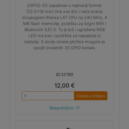
ESP32-S3 zapakiran u najmanji format
(22.5x18 mm) ima sve što i veća braća:
dvojezgreni Xtensa LX7 CPU na 240 MHz, 4
MB flash memorije, podršku za b/g/n WiFi i
Bluetooth (LE) 5. Tu je još i ugrađena RGB
LED-ica kao i podrška za napajanje iz
baterije. S donje strane pločice moguće je
spojiti dodatnih 20 GPIO kanala.
ID:12790
12,00 €
Dodaj u košaru
Raspoloživo: 11