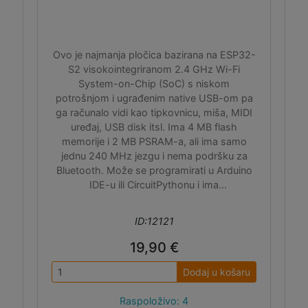
Ovo je najmanja pločica bazirana na ESP32-
S2 visokointegriranom 2.4 GHz Wi-Fi
System-on-Chip (SoC) s niskom
potrošnjom i ugrađenim native USB-om pa
ga računalo vidi kao tipkovnicu, miša, MIDI
uređaj, USB disk itsl. Ima 4 MB flash
memorije i 2 MB PSRAM-a, ali ima samo
jednu 240 MHz jezgu i nema podršku za
Bluetooth. Može se programirati u Arduino
IDE-u ili CircuitPythonu i ima
easyC/Qwiic/Stemma QT I2C konektor.
ID:12121
19,90 €
Dodaj u košaru
Raspoloživo: 4