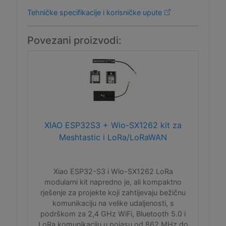
Tehničke specifikacije i korisničke upute
Povezani proizvodi:
XIAO ESP32S3 + Wio-SX1262 kit za
Meshtastic i LoRa/LoRaWAN
Xiao ESP32-S3 i Wio-SX1262 LoRa
modularni kit napredno je, ali kompaktno
rješenje za projekte koji zahtijevaju bežičnu
komunikaciju na velike udaljenosti, s
podrškom za 2,4 GHz WiFi, Bluetooth 5.0 i
LoRa komunikaciju u pojasu od 862 MHz do