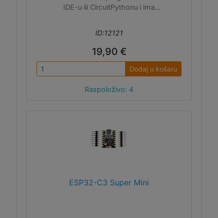
IDE-u ili CircuitPythonu i ima
easyC/Qwiic/Stemma QT I2C konektor.
ID:12121
19,90 €
Dodaj u košaru
Raspoloživo: 4
ESP32-C3 Super Mini