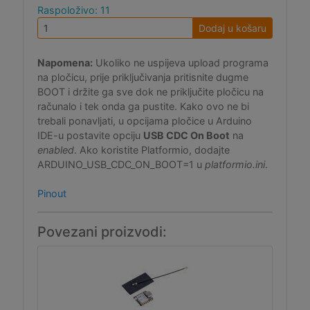
Raspoloživo: 11
Dodaj u košaru
Napomena:
Ukoliko ne uspijeva upload programa
na pločicu, prije priključivanja pritisnite dugme
BOOT i držite ga sve dok ne priključite pločicu na
računalo i tek onda ga pustite. Kako ovo ne bi
trebali ponavljati, u opcijama pločice u Arduino
IDE-u postavite opciju
USB CDC On Boot
na
enabled
. Ako koristite Platformio, dodajte
ARDUINO_USB_CDC_ON_BOOT=1 u
platformio.ini
.
Pinout
Povezani proizvodi: