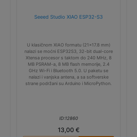
Seeed Studio XIAO ESP32-S3
U klasičnom XIAO formatu (21x17.8 mm)
nalazi se moćni ESP32S3, 32-bit dual-core
Xtensa procesor s taktom do 240 MHz, 8
MB PSRAM-a, 8 MB flash memorije, 2.4
GHz Wi-Fi i Bluetooth 5.0. U paketu se
nalazi i vanjska antena, a sa softverske
strane podržani su Arduino i MicroPython.
ID:12860
13,00 €