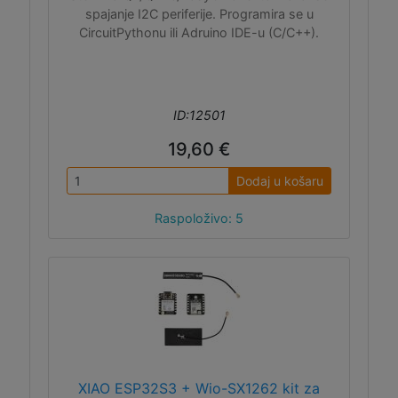
spajanje I2C periferije. Programira se u
CircuitPythonu ili Adruino IDE-u (C/C++).
ID:12501
19,60 €
Dodaj u košaru
Raspoloživo: 5
XIAO ESP32S3 + Wio-SX1262 kit za