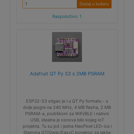
Dodaj u košaru
Raspoloživo: 1
Adafruit QT Py S3 s 2MB PSRAM
ESP32-S3 stigao je i u QT Py formatu - s
dvije jezgre na 240 MHz, 4 MB flasha, 2 MB
PSRAM-a, podrškom za WiFi/BLE i nativni
USB, idealna je osnova bilo kojeg IoT
projekta. Tu su još i jedna NeoPixel LED-ica i
Stemma QT/Qwiic/EasyC konektor za lakše