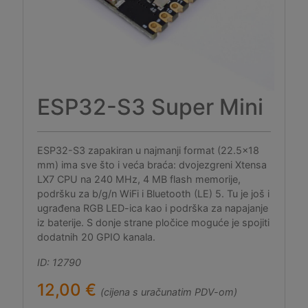
ESP32-S3 Super Mini
ESP32-S3 zapakiran u najmanji format (22.5x18
mm) ima sve što i veća braća: dvojezgreni Xtensa
LX7 CPU na 240 MHz, 4 MB flash memorije,
podršku za b/g/n WiFi i Bluetooth (LE) 5. Tu je još i
ugrađena RGB LED-ica kao i podrška za napajanje
iz baterije. S donje strane pločice moguće je spojiti
dodatnih 20 GPIO kanala.
ID: 12790
12,00 €
(cijena s uračunatim PDV-om)