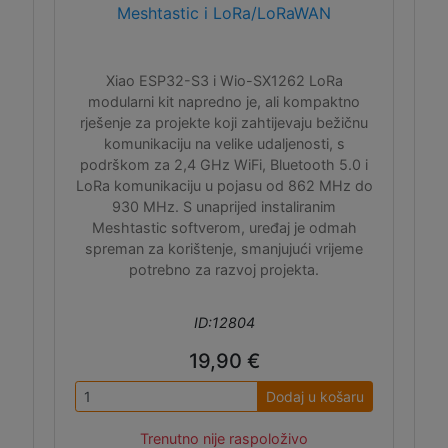
Meshtastic i LoRa/LoRaWAN
Xiao ESP32-S3 i Wio-SX1262 LoRa
modularni kit napredno je, ali kompaktno
rješenje za projekte koji zahtijevaju bežičnu
komunikaciju na velike udaljenosti, s
podrškom za 2,4 GHz WiFi, Bluetooth 5.0 i
LoRa komunikaciju u pojasu od 862 MHz do
930 MHz. S unaprijed instaliranim
Meshtastic softverom, uređaj je odmah
spreman za korištenje, smanjujući vrijeme
potrebno za razvoj projekta.
ID:12804
19,90 €
Dodaj u košaru
Trenutno nije raspoloživo