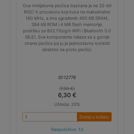
Ova minijaturna pločica bazirana je na 32-bit
RISC-V procesoru koji kuca na maksimalno
160 MHz, a ima ugrađenih 400 KB SRAM,
384 KB ROM i 4 MB flash memorije,
podršku za 802.11b/g/n WiFi i Bluetooth 5.0
(BLE). Sve komponente nalaze se s gornje
strane pločice pa ju je jednostavno koristiti
direktno na proto pločici.
ID:12776
(7,90 €)
6,30 €
Ušteda:
20%
Dodaj u košaru
Raspoloživo: 13