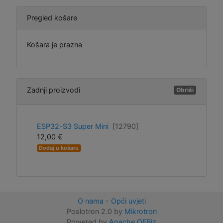
Pregled košare
Košara je prazna
Zadnji proizvodi
Obriši
ESP32-S3 Super Mini
[12790]
12,00 €
Dodaj u košaru
O nama
-
Opći uvjeti
Poslotron 2.0 by
Mikrotron
Powered by
Apache OFBiz