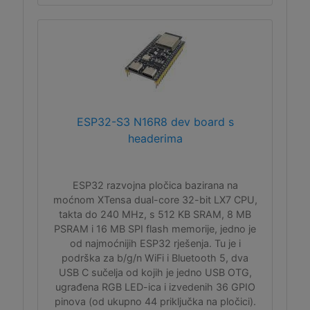
ESP32-S3 N16R8 dev board s
headerima
ESP32 razvojna pločica bazirana na
moćnom XTensa dual-core 32-bit LX7 CPU,
takta do 240 MHz, s 512 KB SRAM, 8 MB
PSRAM i 16 MB SPI flash memorije, jedno je
od najmoćnijih ESP32 rješenja. Tu je i
podrška za b/g/n WiFi i Bluetooth 5, dva
USB C sučelja od kojih je jedno USB OTG,
ugrađena RGB LED-ica i izvedenih 36 GPIO
pinova (od ukupno 44 priključka na pločici).