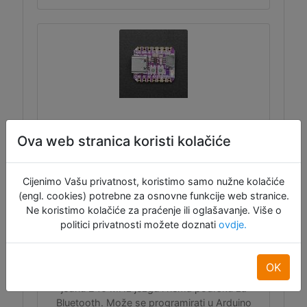
Adafruit QT Py ESP32-S2
Ova web stranica koristi kolačiće
Cijenimo Vašu privatnost, koristimo samo nužne kolačiće
Ovo je najmanja pločica bazirana na ESP32-
(engl. cookies) potrebne za osnovne funkcije web stranice.
S2 visokointegriranom 2.4 GHz Wi-Fi
Ne koristimo kolačiće za praćenje ili oglašavanje. Više o
System-on-Chip (SoC) s niskom
politici privatnosti možete doznati
ovdje.
potrošnjom i ugrađenim native USB-om pa
ga računalo vidi kao tipkovnicu, miša, MIDI
uređaj, USB disk itsl. Ima 4 MB flash
OK
memorije i 2 MB PSRAM-a, ali ima samo
jednu 240 MHz jezgu i nema podršku za
Bluetooth. Može se programirati u Arduino