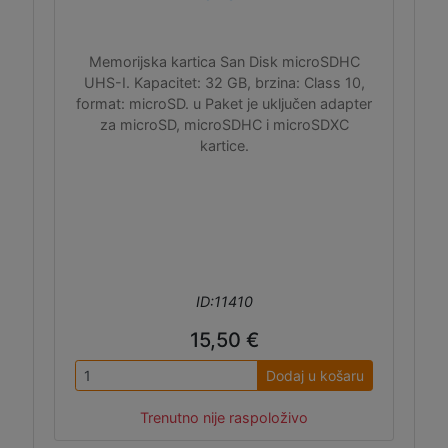
Memorijska kartica San Disk microSDHC
UHS-I. Kapacitet: 32 GB, brzina: Class 10,
format: microSD. u Paket je uključen adapter
za microSD, microSDHC i microSDXC
kartice.
ID:11410
15,50 €
Dodaj u košaru
Trenutno nije raspoloživo