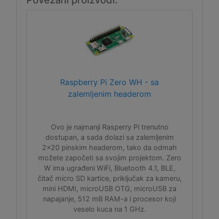
Povezani proizvodi:
Raspberry Pi Zero WH - sa
zalemljenim headerom
Ovo je najmanji Rasperry Pi trenutno
dostupan, a sada dolazi sa zalemljenim
2x20 pinskim headerom, tako da odmah
možete započeti sa svojim projektom. Zero
W ima ugrađeni WiFi, Bluetooth 4.1, BLE,
čitač micro SD kartice, priključak za kameru,
mini HDMI, microUSB OTG, microUSB za
napajanje, 512 mB RAM-a i procesor koji
veselo kuca na 1 GHz.