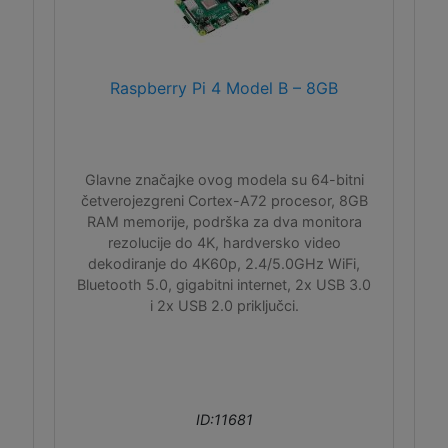
Raspberry Pi 4 Model B – 8GB
Glavne značajke ovog modela su 64-bitni
četverojezgreni Cortex-A72 procesor, 8GB
RAM memorije, podrška za dva monitora
rezolucije do 4K, hardversko video
dekodiranje do 4K60p, 2.4/5.0GHz WiFi,
Bluetooth 5.0, gigabitni internet, 2x USB 3.0
i 2x USB 2.0 priključci.
ID:11681