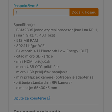
Raspoloživo: 5
Dodaj u košaru
Specifikacije:
- BCM2835 jednojezgreni procesor (kao i na RPi 1,
ali na 1 GHz, tj. 40% brži)
- 512 MB RAM
- 802.11 b/g/n WiFi
- Bluetooth 4.1 i Bluetooth Low Energy (BLE)
- čitač micro SD kartice
- mini HDMI priključak
- micro USB OTG priključak
- micro USB priključak napajanja
- mini priključak kamere (potreban je adapter za
korištenje standardnih RPi kamera)
- dimenzije: 65x30x5 mm
Upute za korištenje