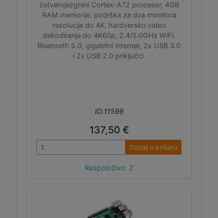
četverojezgreni Cortex-A72 procesor, 4GB
RAM memorije, podrška za dva monitora
rezolucije do 4K, hardversko video
dekodiranje do 4K60p, 2.4/5.0GHz WiFi,
Bluetooth 5.0, gigabitni internet, 2x USB 3.0
i 2x USB 2.0 priključci.
ID:11599
137,50 €
Dodaj u košaru
Raspoloživo: 2