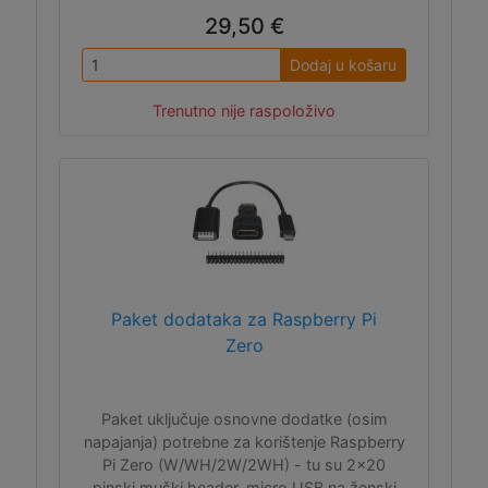
29,50 €
Dodaj u košaru
Trenutno nije raspoloživo
Paket dodataka za Raspberry Pi
Zero
Paket uključuje osnovne dodatke (osim
napajanja) potrebne za korištenje Raspberry
Pi Zero (W/WH/2W/2WH) - tu su 2x20
pinski muški header, micro USB na ženski