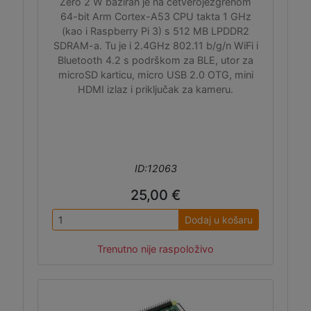
Zero 2 W baziran je na četverojezgrenom
64-bit Arm Cortex-A53 CPU takta 1 GHz
(kao i Raspberry Pi 3) s 512 MB LPDDR2
SDRAM-a. Tu je i 2.4GHz 802.11 b/g/n WiFi i
Bluetooth 4.2 s podrškom za BLE, utor za
microSD karticu, micro USB 2.0 OTG, mini
HDMI izlaz i priključak za kameru.
ID:12063
25,00 €
Dodaj u košaru
Trenutno nije raspoloživo