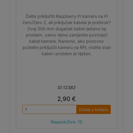
Želite priključiti Raspberry Pi kameru na Pi
Zero/Zero 2, ali priključak kabela je preširok?
Ovaj 300 mm dugačak kabel rješava taj
problem, samo njime zamjenite postojeći
kabel kamere. Naravno, ako ponovno
poželite priključiti kameru na RPi, vratite stari
kabel i problem je riješen.
ID:12382
2,90 €
Dodaj u košaru
Raspoloživo: 15