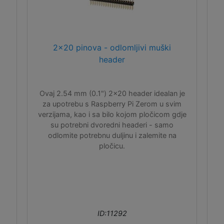
2x20 pinova - odlomljivi muški
header
Ovaj 2.54 mm (0.1") 2x20 header idealan je
za upotrebu s Raspberry Pi Zerom u svim
verzijama, kao i sa bilo kojom pločicom gdje
su potrebni dvoredni headeri - samo
odlomite potrebnu duljinu i zalemite na
pločicu.
ID:11292