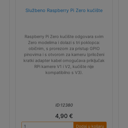
Službeno Raspberry Pi Zero kućište
Raspberry Pi Zero kućište odgovara svim
Zero modelima i dolazi s tri poklopca:
običnim, s prorezom za pristup GPIO
pinovima i s otvorom za kameru (priloženi
kratki adapter kabel omogućava priključak
RPi kamere V1 i V2, kućište nije
kompatibilno s V3).
ID:12380
4,90 €
Dodaj u košaru