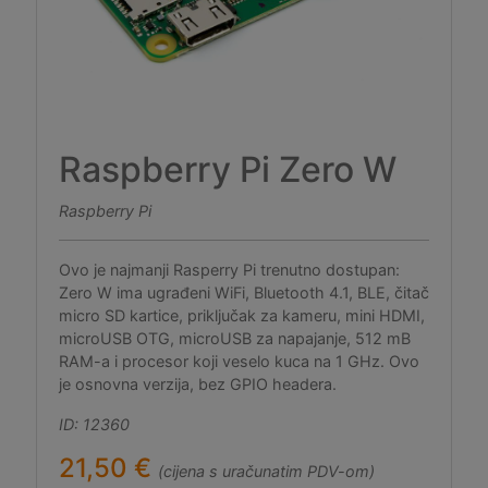
Raspberry Pi Zero W
Raspberry Pi
Ovo je najmanji Rasperry Pi trenutno dostupan:
Zero W ima ugrađeni WiFi, Bluetooth 4.1, BLE, čitač
micro SD kartice, priključak za kameru, mini HDMI,
microUSB OTG, microUSB za napajanje, 512 mB
RAM-a i procesor koji veselo kuca na 1 GHz. Ovo
je osnovna verzija, bez GPIO headera.
ID: 12360
21,50 €
(cijena s uračunatim PDV-om)