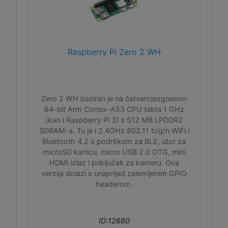
Raspberry Pi Zero 2 WH
Zero 2 WH baziran je na četverojezgrenom
64-bit Arm Cortex-A53 CPU takta 1 GHz
(kao i Raspberry Pi 3) s 512 MB LPDDR2
SDRAM-a. Tu je i 2.4GHz 802.11 b/g/n WiFi i
Bluetooth 4.2 s podrškom za BLE, utor za
microSD karticu, micro USB 2.0 OTG, mini
HDMI izlaz i priključak za kameru. Ova
verzija dolazi s unaprijed zalemljenim GPIO
headerom.
ID:12680