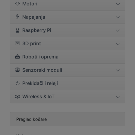
Motori
Napajanja
Raspberry Pi
3D print
Roboti i oprema
Senzorski moduli
Prekidači i releji
Wireless & IoT
Pregled košare