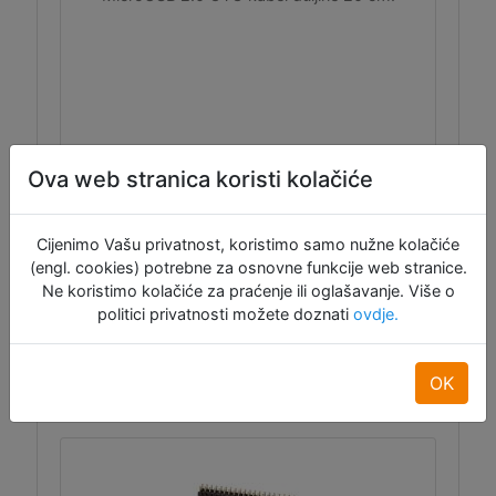
Ova web stranica koristi kolačiće
Cijenimo Vašu privatnost, koristimo samo nužne kolačiće
ID:12672
(engl. cookies) potrebne za osnovne funkcije web stranice.
Ne koristimo kolačiće za praćenje ili oglašavanje. Više o
3,50 €
politici privatnosti možete doznati
ovdje.
Dodaj u košaru
OK
Raspoloživo: 10