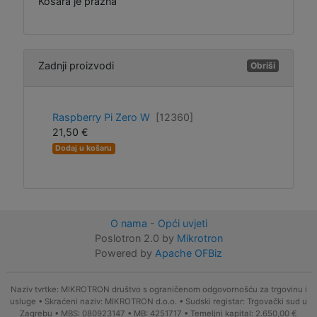
Košara je prazna
Zadnji proizvodi
Obriši
Raspberry Pi Zero W
[12360]
21,50 €
Dodaj u košaru
O nama
-
Opći uvjeti
Poslotron 2.0 by
Mikrotron
Powered by
Apache OFBiz
Naziv tvrtke: MIKROTRON društvo s ograničenom odgovornošću za trgovinu i
usluge • Skraćeni naziv: MIKROTRON d.o.o. • Sudski registar: Trgovački sud u
Zagrebu • MBS: 080923147 • MB: 4251717 • Temeljni kapital: 2.650,00 €