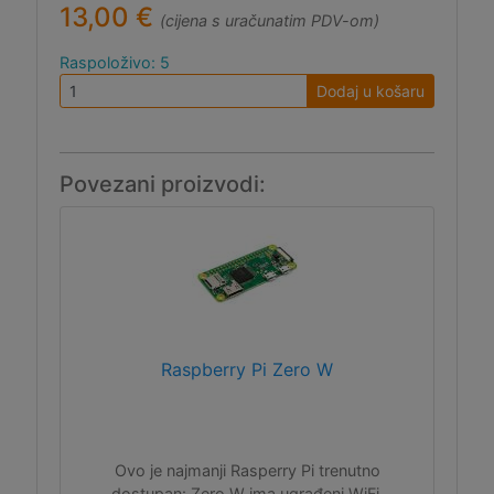
13,00 €
(cijena s uračunatim PDV-om)
Raspoloživo: 5
Dodaj u košaru
Povezani proizvodi:
Raspberry Pi Zero W
Ovo je najmanji Rasperry Pi trenutno
dostupan: Zero W ima ugrađeni WiFi,