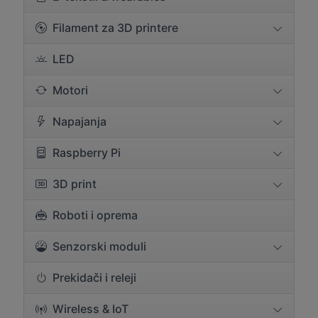
Filament za 3D printere
LED
Motori
Napajanja
Raspberry Pi
3D print
Roboti i oprema
Senzorski moduli
Prekidači i releji
Wireless & IoT