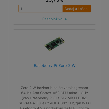
23,75 €
Dodaj u košaru
Raspoloživo: 4
Raspberry Pi Zero 2 W
Zero 2 W baziran je na četverojezgrenom
64-bit Arm Cortex-A53 CPU takta 1 GHz
(kao i Raspberry Pi 3) s 512 MB LPDDR2
SDRAM-a. Tu je i 2.4GHz 802.11 b/g/n WiFi i
Bluetooth 4.2 s podrškom za BLE, utor za