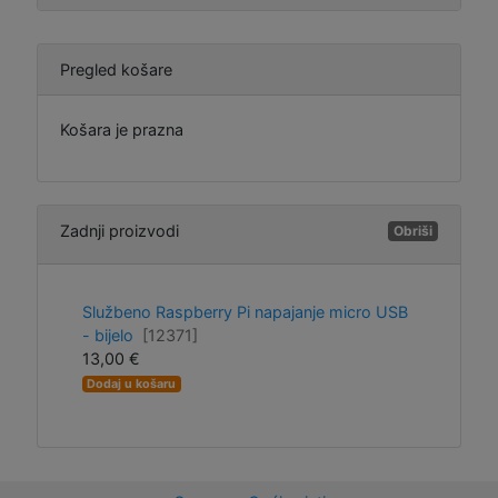
Pregled košare
Košara je prazna
Zadnji proizvodi
Obriši
Službeno Raspberry Pi napajanje micro USB
- bijelo
[12371]
13,00 €
Dodaj u košaru