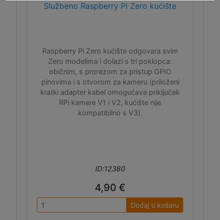
Službeno Raspberry Pi Zero kućište
Raspberry Pi Zero kućište odgovara svim
Zero modelima i dolazi s tri poklopca:
običnim, s prorezom za pristup GPIO
pinovima i s otvorom za kameru (priloženi
kratki adapter kabel omogućava priključak
RPi kamere V1 i V2, kućište nije
kompatibilno s V3).
ID:12380
4,90 €
Dodaj u košaru