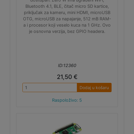
Bluetooth 4.1, BLE, čitač micro SD kartice,
priključak za kameru, mini HDMI, microUSB
OTG, microUSB za napajanje, 512 mB RAM-
a i procesor koji veselo kuca na 1 GHz. Ovo
je osnovna verzija, bez GPIO headera.
ID:12360
21,50 €
Dodaj u košaru
Raspoloživo: 5