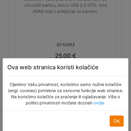
microSD karticu, micro USB 2.0 OTG, mini
HDMI izlaz i priključak za kameru.
ID:12063
25,00 €
Ova web stranica koristi kolačiće
Dodaj u košaru
Trenutno nije raspoloživo
Cijenimo Vašu privatnost, koristimo samo nužne kolačiće
(engl. cookies) potrebne za osnovne funkcije web stranice.
Ne koristimo kolačiće za praćenje ili oglašavanje. Više o
politici privatnosti možete doznati
ovdje.
OK