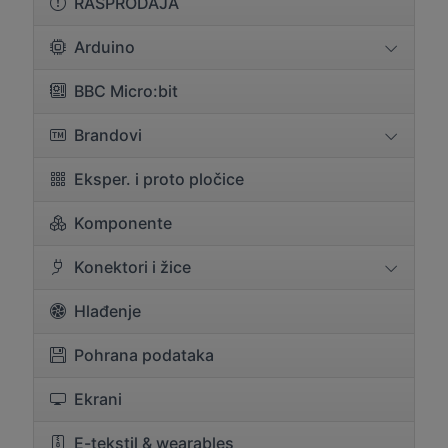
RASPRODAJA
Arduino
BBC Micro:bit
Brandovi
Eksper. i proto pločice
Komponente
Konektori i žice
Hlađenje
Pohrana podataka
Ekrani
E-tekstil & wearables