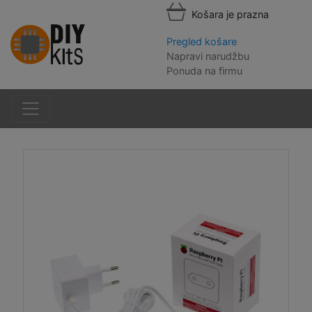
Košara je prazna
Pregled košare
Napravi narudžbu
Ponuda na firmu