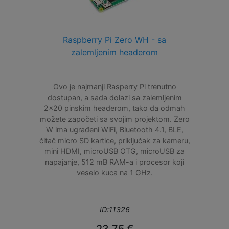
Raspberry Pi Zero WH - sa
zalemljenim headerom
Ovo je najmanji Rasperry Pi trenutno
dostupan, a sada dolazi sa zalemljenim
2x20 pinskim headerom, tako da odmah
možete započeti sa svojim projektom. Zero
W ima ugrađeni WiFi, Bluetooth 4.1, BLE,
čitač micro SD kartice, priključak za kameru,
mini HDMI, microUSB OTG, microUSB za
napajanje, 512 mB RAM-a i procesor koji
veselo kuca na 1 GHz.
ID:11326