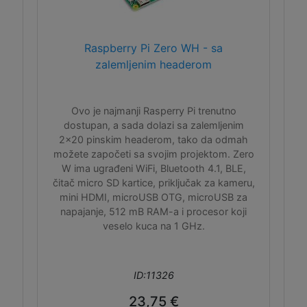
Raspberry Pi Zero WH - sa
zalemljenim headerom
Ovo je najmanji Rasperry Pi trenutno
dostupan, a sada dolazi sa zalemljenim
2x20 pinskim headerom, tako da odmah
možete započeti sa svojim projektom. Zero
W ima ugrađeni WiFi, Bluetooth 4.1, BLE,
čitač micro SD kartice, priključak za kameru,
mini HDMI, microUSB OTG, microUSB za
napajanje, 512 mB RAM-a i procesor koji
veselo kuca na 1 GHz.
ID:11326
23,75 €