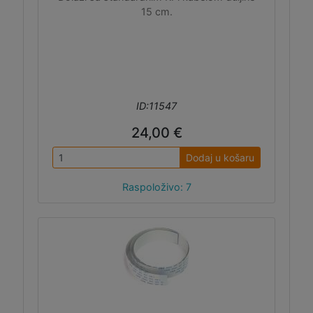
15 cm.
ID:11547
24,00 €
Dodaj u košaru
Raspoloživo: 7