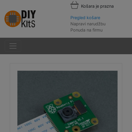
Košara je prazna
Pregled košare
Napravi narudžbu
Ponuda na firmu