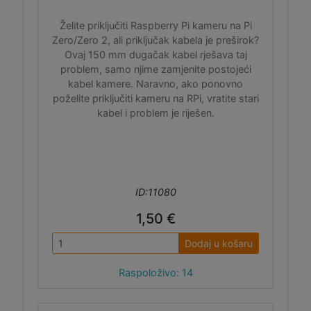
Želite priključiti Raspberry Pi kameru na Pi
Zero/Zero 2, ali priključak kabela je preširok?
Ovaj 150 mm dugačak kabel rješava taj
problem, samo njime zamjenite postojeći
kabel kamere. Naravno, ako ponovno
poželite priključiti kameru na RPi, vratite stari
kabel i problem je riješen.
ID:11080
1,50 €
Dodaj u košaru
Raspoloživo: 14