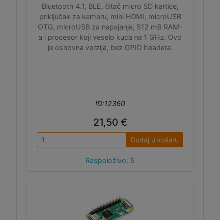
Bluetooth 4.1, BLE, čitač micro SD kartice,
priključak za kameru, mini HDMI, microUSB
OTG, microUSB za napajanje, 512 mB RAM-
a i procesor koji veselo kuca na 1 GHz. Ovo
je osnovna verzija, bez GPIO headera.
ID:12360
21,50 €
Dodaj u košaru
Raspoloživo: 5