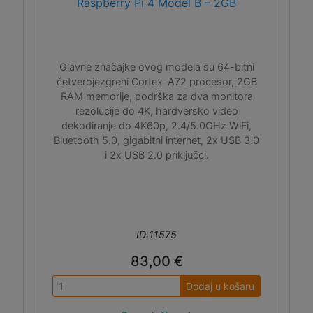
Raspberry Pi 4 Model B – 2GB
Glavne značajke ovog modela su 64-bitni
četverojezgreni Cortex-A72 procesor, 2GB
RAM memorije, podrška za dva monitora
rezolucije do 4K, hardversko video
dekodiranje do 4K60p, 2.4/5.0GHz WiFi,
Bluetooth 5.0, gigabitni internet, 2x USB 3.0
i 2x USB 2.0 priključci.
ID:11575
83,00 €
Dodaj u košaru