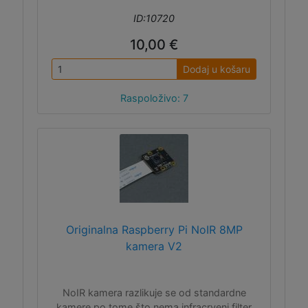
ID:10720
10,00 €
Dodaj u košaru
Raspoloživo: 7
Originalna Raspberry Pi NoIR 8MP
kamera V2
NoIR kamera razlikuje se od standardne
kamere po tome što nema infracrveni filter