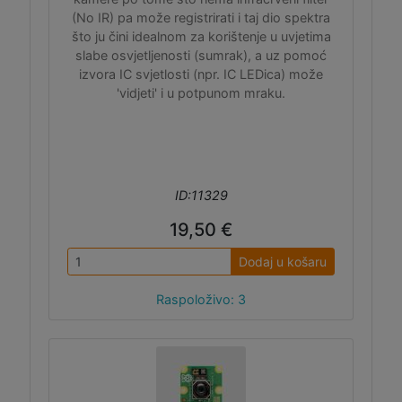
(No IR) pa može registrirati i taj dio spektra
što ju čini idealnom za korištenje u uvjetima
slabe osvjetljenosti (sumrak), a uz pomoć
izvora IC svjetlosti (npr. IC LEDica) može
'vidjeti' i u potpunom mraku.
ID:11329
19,50 €
Dodaj u košaru
Raspoloživo: 3