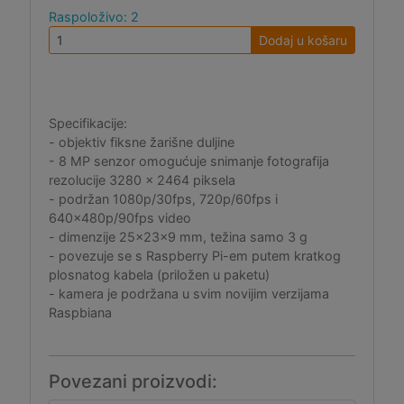
Raspoloživo: 2
Dodaj u košaru
Specifikacije:
- objektiv fiksne žarišne duljine
- 8 MP senzor omogućuje snimanje fotografija
rezolucije 3280 x 2464 piksela
- podržan 1080p/30fps, 720p/60fps i
640x480p/90fps video
- dimenzije 25x23x9 mm, težina samo 3 g
- povezuje se s Raspberry Pi-em putem kratkog
plosnatog kabela (priložen u paketu)
- kamera je podržana u svim novijim verzijama
Raspbiana
Povezani proizvodi: