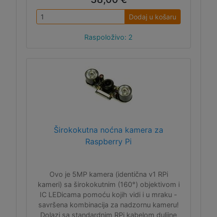
Dodaj u košaru
Raspoloživo: 2
Širokokutna noćna kamera za
Raspberry Pi
Ovo je 5MP kamera (identična v1 RPi
kameri) sa širokokutnim (160°) objektivom i
IC LEDicama pomoću kojih vidi i u mraku -
savršena kombinacija za nadzornu kameru!
Dolazi sa standardnim RPi kabelom duljine