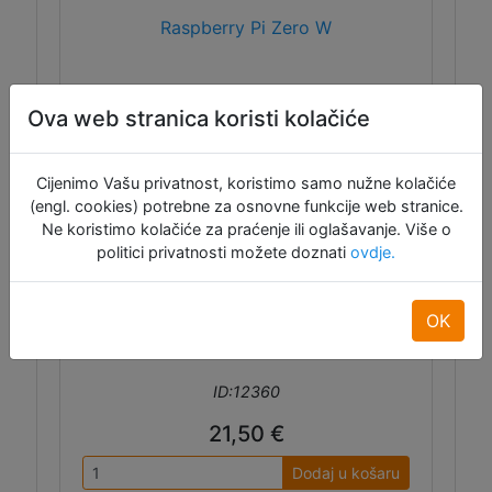
Raspberry Pi Zero W
Ova web stranica koristi kolačiće
Ovo je najmanji Rasperry Pi trenutno
dostupan: Zero W ima ugrađeni WiFi,
Bluetooth 4.1, BLE, čitač micro SD kartice,
Cijenimo Vašu privatnost, koristimo samo nužne kolačiće
priključak za kameru, mini HDMI, microUSB
(engl. cookies) potrebne za osnovne funkcije web stranice.
OTG, microUSB za napajanje, 512 mB RAM-
Ne koristimo kolačiće za praćenje ili oglašavanje. Više o
a i procesor koji veselo kuca na 1 GHz. Ovo
politici privatnosti možete doznati
ovdje.
je osnovna verzija, bez GPIO headera.
OK
ID:12360
21,50 €
Dodaj u košaru