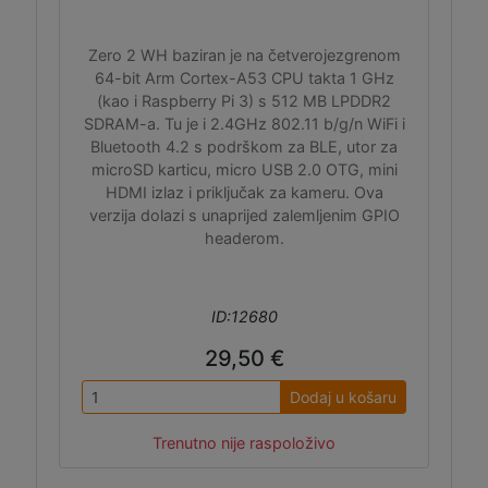
Zero 2 WH baziran je na četverojezgrenom
64-bit Arm Cortex-A53 CPU takta 1 GHz
(kao i Raspberry Pi 3) s 512 MB LPDDR2
SDRAM-a. Tu je i 2.4GHz 802.11 b/g/n WiFi i
Bluetooth 4.2 s podrškom za BLE, utor za
microSD karticu, micro USB 2.0 OTG, mini
HDMI izlaz i priključak za kameru. Ova
verzija dolazi s unaprijed zalemljenim GPIO
headerom.
ID:12680
29,50 €
Dodaj u košaru
Trenutno nije raspoloživo