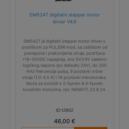
DM524T digitalni stepper motor
driver V4.0
DM542T je digitalni stepper motor driver s
podrškom za PUL/DIR mod, sa zaštitiom od
prenapona i prekomjerne struje, podržava
+18~50VDC napajanja, ima 5V/24V selektor
logičkog napona (po defaultu 24V), do 200
KHz frekvencija pulsa, 8 postavki vršne
struje (1.0-4.5 A) i 16 postavki mikrokoraka.
Može se koristiti s 2-faznim ili 4-faznim
koračnim motorima, npr. NEMA17, 23 ili 24.
ID:12602
46,00 €