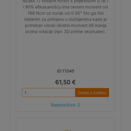
NEMA 17 koračni motor s prijenosom 5.18:1
i 90% efikasanošću ima okretni moment od
168 Ncm uz korak od 0.35° što ga čini
idelanim za primjenu u slučajevima kada je
potreban visoki okretni moment i/ili manja
brzina rotacije (npr. 3D printer ekstruder).
ID:11045
61,50 €
Dodaj u košaru
Raspoloživo: 2