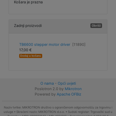
Košara je prazna
Zadnji proizvodi
Obriši
TB6600 stepper motor driver
[11890]
17,00 €
Dodaj u košaru
O nama
-
Opći uvjeti
Poslotron 2.0 by
Mikrotron
Powered by
Apache OFBiz
Naziv tvrtke: MIKROTRON društvo s ograničenom odgovornošću za trgovinu i
usluge • Skraćeni naziv: MIKROTRON d.o.o. • Sudski registar: Trgovački sud u