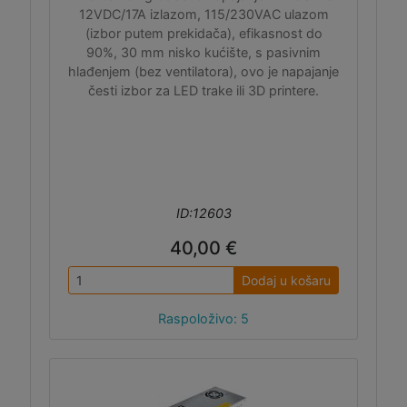
12VDC/17A izlazom, 115/230VAC ulazom
(izbor putem prekidača), efikasnost do
90%, 30 mm nisko kućište, s pasivnim
hlađenjem (bez ventilatora), ovo je napajanje
česti izbor za LED trake ili 3D printere.
ID:12603
40,00 €
Dodaj u košaru
Raspoloživo: 5