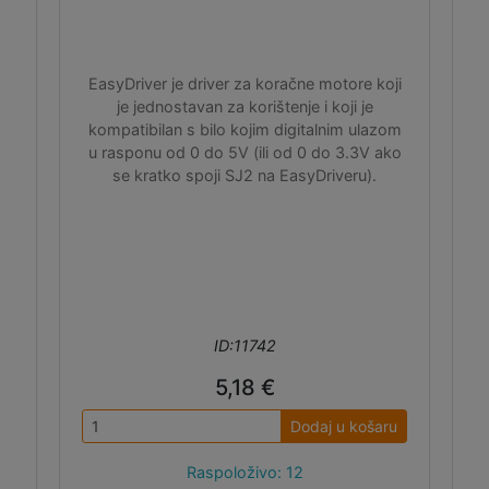
EasyDriver je driver za koračne motore koji
je jednostavan za korištenje i koji je
kompatibilan s bilo kojim digitalnim ulazom
u rasponu od 0 do 5V (ili od 0 do 3.3V ako
se kratko spoji SJ2 na EasyDriveru).
ID:11742
5,18 €
Dodaj u košaru
Raspoloživo: 12