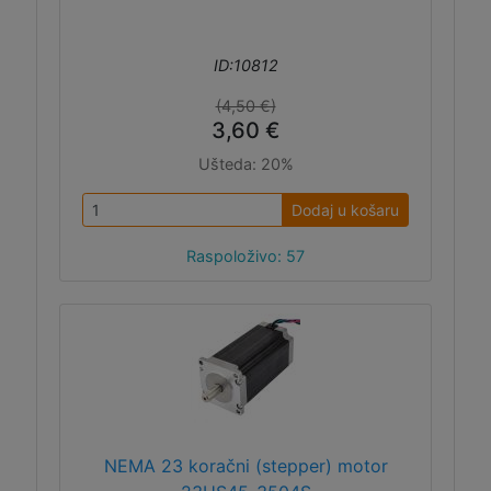
ID:10812
(4,50 €)
3,60 €
Ušteda:
20%
Dodaj u košaru
Raspoloživo: 57
NEMA 23 koračni (stepper) motor