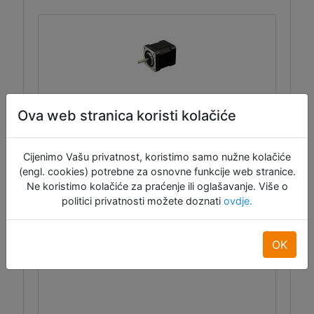
Ova web stranica koristi kolačiće
NEMA 17 koračni (stepper) motor
17HS19-2004S1
Cijenimo Vašu privatnost, koristimo samo nužne kolačiće
(engl. cookies) potrebne za osnovne funkcije web stranice.
Koračni motor visokog okretnog momenta
Ne koristimo kolačiće za praćenje ili oglašavanje. Više o
(59 Ncm), korak 1.8°, idealan za 3D printere,
politici privatnosti možete doznati
ovdje.
CNC i robote. Dolazi s kabelima duljine 1m s
4-pinskim ženskim konektorom.
OK