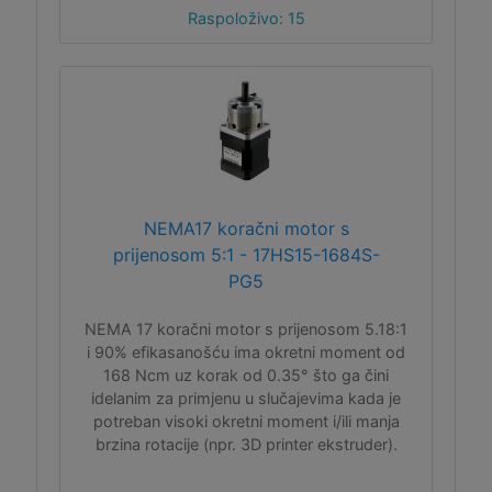
Raspoloživo: 15
NEMA17 koračni motor s
prijenosom 5:1 - 17HS15-1684S-
PG5
NEMA 17 koračni motor s prijenosom 5.18:1
i 90% efikasanošću ima okretni moment od
168 Ncm uz korak od 0.35° što ga čini
idelanim za primjenu u slučajevima kada je
potreban visoki okretni moment i/ili manja
brzina rotacije (npr. 3D printer ekstruder).