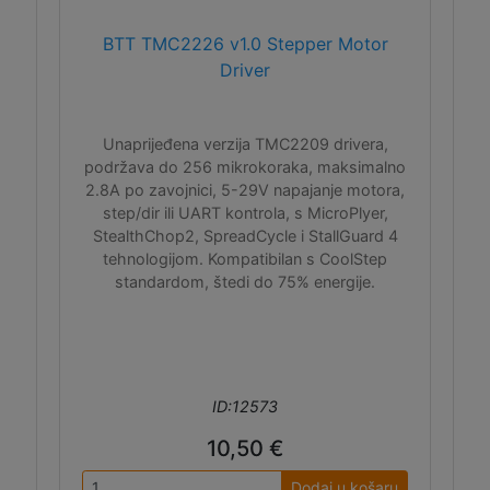
BTT TMC2226 v1.0 Stepper Motor
Driver
Unaprijeđena verzija TMC2209 drivera,
podržava do 256 mikrokoraka, maksimalno
2.8A po zavojnici, 5-29V napajanje motora,
step/dir ili UART kontrola, s MicroPlyer,
StealthChop2, SpreadCycle i StallGuard 4
tehnologijom. Kompatibilan s CoolStep
standardom, štedi do 75% energije.
ID:12573
10,50 €
Dodaj u košaru