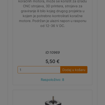
koračnih motora, može se koristit za izradu
CNC strojeva, 3D printera, strojeva za
graviranje ili bilo kojeg drugog projekta u
kojem je potrebno kontrolirati koračne
motore. Podržan je ulazni napon u rasponu
od 12-36 V DC.
ID:10969
5,50 €
Dodaj u košaru
Raspoloživo: 8