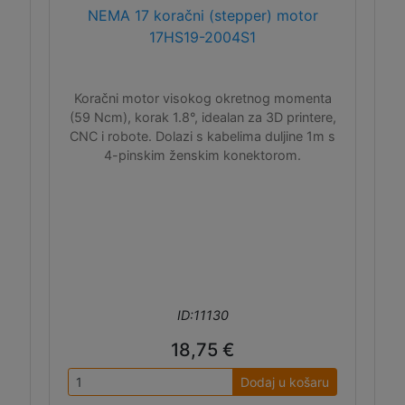
NEMA 17 koračni (stepper) motor
17HS19-2004S1
Koračni motor visokog okretnog momenta
(59 Ncm), korak 1.8°, idealan za 3D printere,
CNC i robote. Dolazi s kabelima duljine 1m s
4-pinskim ženskim konektorom.
ID:11130
18,75 €
Dodaj u košaru