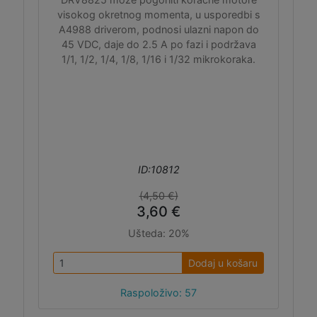
visokog okretnog momenta, u usporedbi s
A4988 driverom, podnosi ulazni napon do
45 VDC, daje do 2.5 A po fazi i podržava
1/1, 1/2, 1/4, 1/8, 1/16 i 1/32 mikrokoraka.
ID:10812
(4,50 €)
3,60 €
Ušteda:
20%
Dodaj u košaru
Raspoloživo: 57