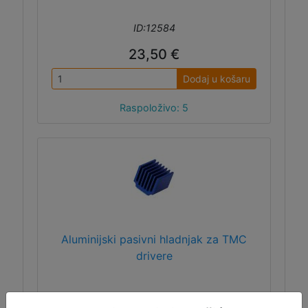
ID:12584
23,50 €
Dodaj u košaru
Raspoloživo: 5
Aluminijski pasivni hladnjak za TMC
drivere
Hladnjak koji se koristi na TMC stepper