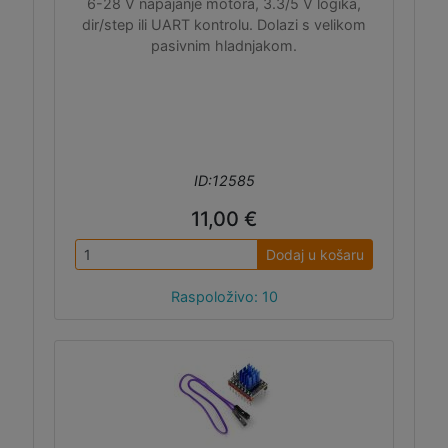
6-28 V napajanje motora, 3.3/5 V logika,
dir/step ili UART kontrolu. Dolazi s velikom
pasivnim hladnjakom.
ID:12585
11,00 €
Dodaj u košaru
Raspoloživo: 10