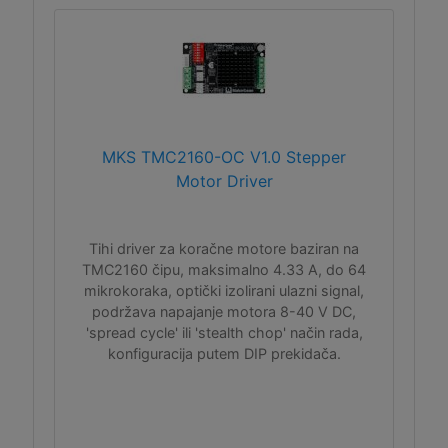
MKS TMC2160-OC V1.0 Stepper
Motor Driver
Tihi driver za koračne motore baziran na
TMC2160 čipu, maksimalno 4.33 A, do 64
mikrokoraka, optički izolirani ulazni signal,
podržava napajanje motora 8-40 V DC,
'spread cycle' ili 'stealth chop' način rada,
konfiguracija putem DIP prekidača.