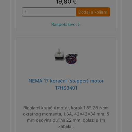
19,80 €
Dodaj u košaru
Raspoloživo: 5
NEMA 17 koračni (stepper) motor
17HS3401
Bipolarni koračni motor, korak 1.8°, 28 Ncm
okretnog momenta, 1.3A, 42x42x34 mm, 5
mm osovina duljine 22 mm, dolazi s 1m
kabela .