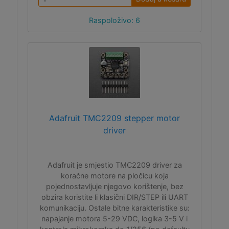
Raspoloživo: 6
Adafruit TMC2209 stepper motor
driver
Adafruit je smjestio TMC2209 driver za
koračne motore na pločicu koja
pojednostavljuje njegovo korištenje, bez
obzira koristite li klasični DIR/STEP ili UART
komunikaciju. Ostale bitne karakteristike su:
napajanje motora 5-29 VDC, logika 3-5 V i