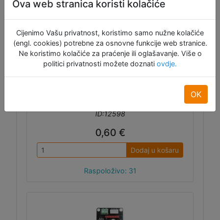
Ova web stranica koristi kolačiće
motor driverima sa samoljepivom trakom na
dnu. Dimenzije: 15x14.5x13 mm.
Cijenimo Vašu privatnost, koristimo samo nužne kolačiće
(engl. cookies) potrebne za osnovne funkcije web stranice.
Ne koristimo kolačiće za praćenje ili oglašavanje. Više o
politici privatnosti možete doznati
ovdje.
OK
ID:12598
0,60 €
Dodaj u košaru
Raspoloživo: 31