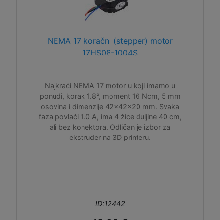
NEMA 17 koračni (stepper) motor
17HS08-1004S
Najkraći NEMA 17 motor u koji imamo u
ponudi, korak 1.8°, moment 16 Ncm, 5 mm
osovina i dimenzije 42x42x20 mm. Svaka
faza povlači 1.0 A, ima 4 žice duljine 40 cm,
ali bez konektora. Odličan je izbor za
ekstruder na 3D printeru.
ID:12442