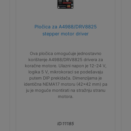
Pločica za A4988/DRV8825
stepper motor driver
Ova pločica omogućuje jednostavno
korištenje A4988/DRV8825 drivera za
koračne motore. Ulazni napon je 12-24 V,
logika 5 V, mikrokoraci se podešavaju
putem DIP prekidača. Dimenzijama je
identična NEMA17 motoru (42x42 mm) pa
ju je moguće montirati na stražnju stranu
motora.
ID:11185