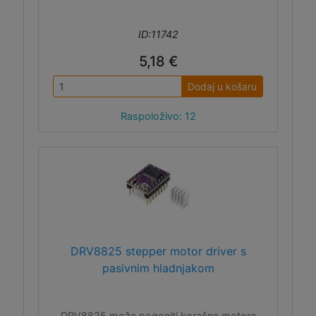
ID:11742
5,18 €
Dodaj u košaru
Raspoloživo: 12
DRV8825 stepper motor driver s
pasivnim hladnjakom
DRV8825 može pogoniti koračne motore