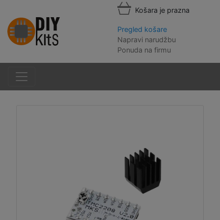
Košara je prazna
Pregled košare
Napravi narudžbu
Ponuda na firmu