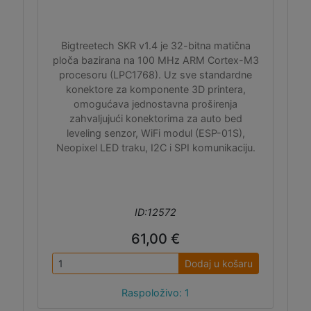
Bigtreetech SKR v1.4 je 32-bitna matična
ploča bazirana na 100 MHz ARM Cortex-M3
procesoru (LPC1768). Uz sve standardne
konektore za komponente 3D printera,
omogućava jednostavna proširenja
zahvaljujući konektorima za auto bed
leveling senzor, WiFi modul (ESP-01S),
Neopixel LED traku, I2C i SPI komunikaciju.
ID:12572
61,00 €
Dodaj u košaru
Raspoloživo: 1