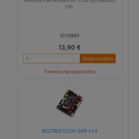
kontrola mikrokoraka do 1/256 (po defaultu
1/8).
ID:12850
13,90 €
Dodaj u košaru
Trenutno nije raspoloživo
BIGTREETECH SKR v1.4