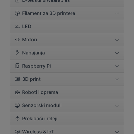
E-tekstil & wearables
Filament za 3D printere
LED
Motori
Napajanja
Raspberry Pi
3D print
Roboti i oprema
Senzorski moduli
Prekidači i releji
Wireless & IoT