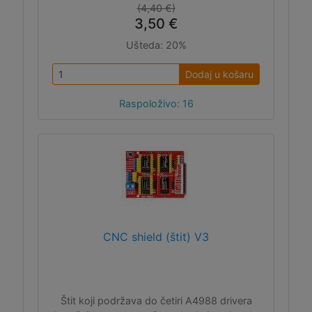
(4,40 €)
3,50 €
Ušteda:
20%
Dodaj u košaru
Raspoloživo: 16
CNC shield (štit) V3
Štit koji podržava do četiri A4988 drivera