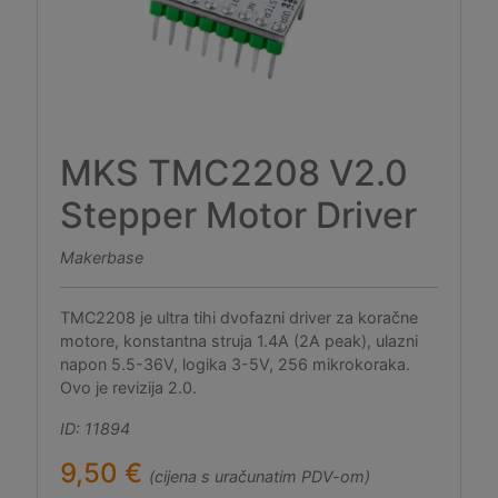
MKS TMC2208 V2.0
Stepper Motor Driver
Makerbase
TMC2208 je ultra tihi dvofazni driver za koračne
motore, konstantna struja 1.4A (2A peak), ulazni
napon 5.5-36V, logika 3-5V, 256 mikrokoraka.
Ovo je revizija 2.0.
ID: 11894
9,50 €
(cijena s uračunatim PDV-om)