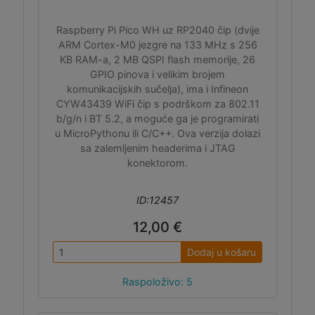
Raspberry Pi Pico WH uz RP2040 čip (dvije
ARM Cortex-M0 jezgre na 133 MHz s 256
KB RAM-a, 2 MB QSPI flash memorije, 26
GPIO pinova i velikim brojem
komunikacijskih sučelja), ima i Infineon
CYW43439 WiFi čip s podrškom za 802.11
b/g/n i BT 5.2, a moguće ga je programirati
u MicroPythonu ili C/C++. Ova verzija dolazi
sa zalemljenim headerima i JTAG
konektorom.
ID:12457
12,00 €
Dodaj u košaru
Raspoloživo: 5