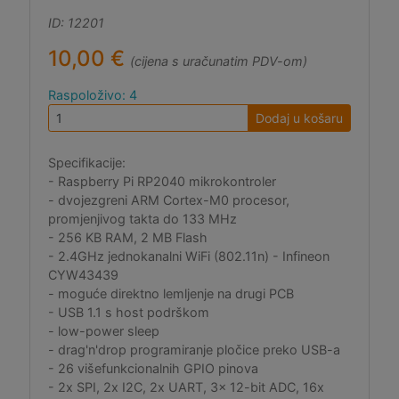
ID: 12201
10,00 €
(cijena s uračunatim PDV-om)
Raspoloživo: 4
Dodaj u košaru
Specifikacije:
- Raspberry Pi RP2040 mikrokontroler
- dvojezgreni ARM Cortex-M0 procesor,
promjenjivog takta do 133 MHz
- 256 KB RAM, 2 MB Flash
- 2.4GHz jednokanalni WiFi (802.11n) - Infineon
CYW43439
- moguće direktno lemljenje na drugi PCB
- USB 1.1 s host podrškom
- low-power sleep
- drag'n'drop programiranje pločice preko USB-a
- 26 višefunkcionalnih GPIO pinova
- 2x SPI, 2x I2C, 2x UART, 3x 12-bit ADC, 16x