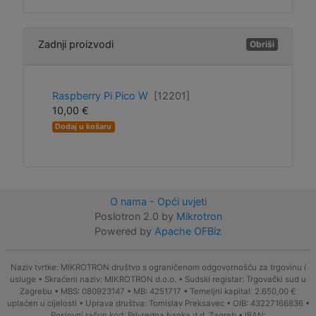
Zadnji proizvodi
Obriši
Raspberry Pi Pico W
[12201]
10,00 €
Dodaj u košaru
O nama
-
Opći uvjeti
Poslotron 2.0 by
Mikrotron
Powered by
Apache OFBiz
Naziv tvrtke: MIKROTRON društvo s ograničenom odgovornošću za trgovinu i
usluge • Skraćeni naziv: MIKROTRON d.o.o. • Sudski registar: Trgovački sud u
Zagrebu • MBS: 080923147 • MB: 4251717 • Temeljni kapital: 2.650,00 €
uplaćen u cijelosti • Uprava društva: Tomislav Preksavec • OIB: 43227166836 •
Poslovni račun kod: Privredna banka d.d. Zagreb • IBAN: