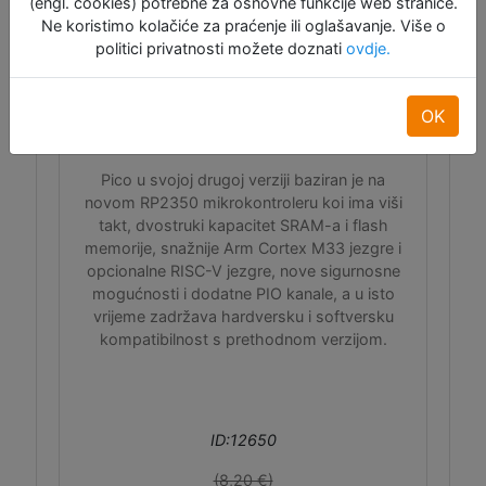
(engl. cookies) potrebne za osnovne funkcije web stranice.
Ne koristimo kolačiće za praćenje ili oglašavanje. Više o
politici privatnosti možete doznati
ovdje.
Raspberry Pi Pico 2
OK
Pico u svojoj drugoj verziji baziran je na
novom RP2350 mikrokontroleru koi ima viši
takt, dvostruki kapacitet SRAM-a i flash
memorije, snažnije Arm Cortex M33 jezgre i
opcionalne RISC-V jezgre, nove sigurnosne
mogućnosti i dodatne PIO kanale, a u isto
vrijeme zadržava hardversku i softversku
kompatibilnost s prethodnom verzijom.
ID:12650
(8,20 €)