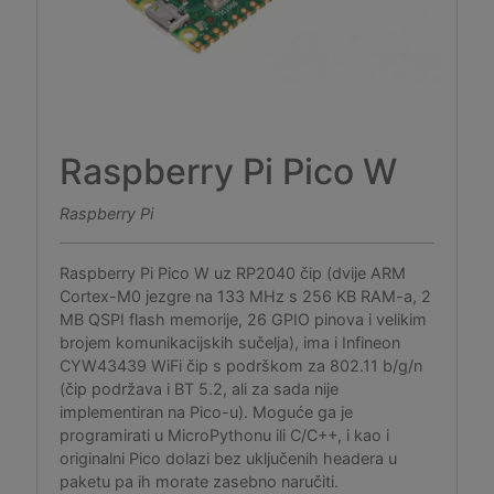
Raspberry Pi Pico W
Raspberry Pi
Raspberry Pi Pico W uz RP2040 čip (dvije ARM
Cortex-M0 jezgre na 133 MHz s 256 KB RAM-a, 2
MB QSPI flash memorije, 26 GPIO pinova i velikim
brojem komunikacijskih sučelja), ima i Infineon
CYW43439 WiFi čip s podrškom za 802.11 b/g/n
(čip podržava i BT 5.2, ali za sada nije
implementiran na Pico-u). Moguće ga je
programirati u MicroPythonu ili C/C++, i kao i
originalni Pico dolazi bez uključenih headera u
paketu pa ih morate zasebno naručiti.