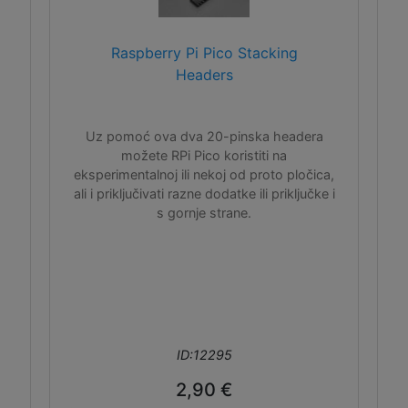
Raspberry Pi Pico Stacking
Headers
Uz pomoć ova dva 20-pinska headera
možete RPi Pico koristiti na
eksperimentalnoj ili nekoj od proto pločica,
ali i priključivati razne dodatke ili priključke i
s gornje strane.
ID:12295
2,90 €