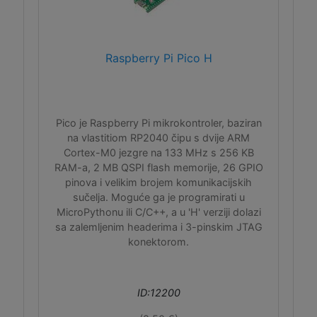
Raspberry Pi Pico H
Pico je Raspberry Pi mikrokontroler, baziran
na vlastitiom RP2040 čipu s dvije ARM
Cortex-M0 jezgre na 133 MHz s 256 KB
RAM-a, 2 MB QSPI flash memorije, 26 GPIO
pinova i velikim brojem komunikacijskih
sučelja. Moguće ga je programirati u
MicroPythonu ili C/C++, a u 'H' verziji dolazi
sa zalemljenim headerima i 3-pinskim JTAG
konektorom.
ID:12200