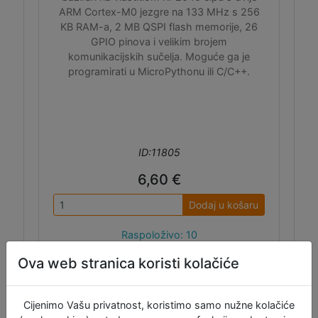
ARM Cortex-M0 jezgre na 133 MHz s 256
KB RAM-a, 2 MB QSPI flash memorije, 26
GPIO pinova i velikim brojem
komunikacijskih sučelja. Moguće ga je
programirati u MicroPythonu ili C/C++.
ID:11805
6,60 €
Dodaj u košaru
Raspoloživo: 10
Ova web stranica koristi kolačiće
Cijenimo Vašu privatnost, koristimo samo nužne kolačiće