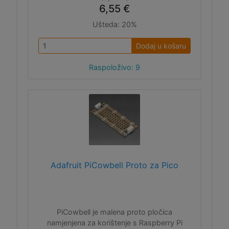
6,55 €
Ušteda:
20%
Dodaj u košaru
Raspoloživo: 9
Adafruit PiCowbell Proto za Pico
PiCowbell je malena proto pločica
namjenjena za korištenje s Raspberry Pi