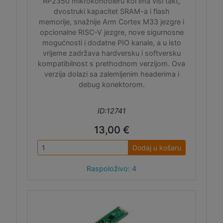
RP2350 mikrokontroleru koi ima viši takt,
dvostruki kapacitet SRAM-a i flash
memorije, snažnije Arm Cortex M33 jezgre i
opcionalne RISC-V jezgre, nove sigurnosne
mogućnosti i dodatne PIO kanale, a u isto
vrijeme zadržava hardversku i softversku
kompatibilnost s prethodnom verzijom. Ova
verzija dolazi sa zalemljenim headerima i
debug konektorom.
ID:12741
13,00 €
Dodaj u košaru
Raspoloživo: 4