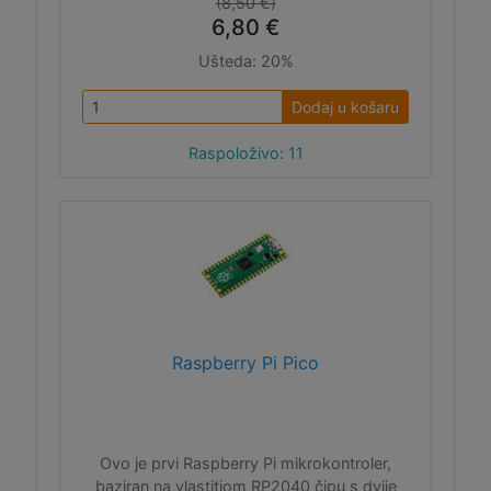
(8,50 €)
6,80 €
Ušteda:
20%
Dodaj u košaru
Raspoloživo: 11
Raspberry Pi Pico
Ovo je prvi Raspberry Pi mikrokontroler,
baziran na vlastitiom RP2040 čipu s dvije