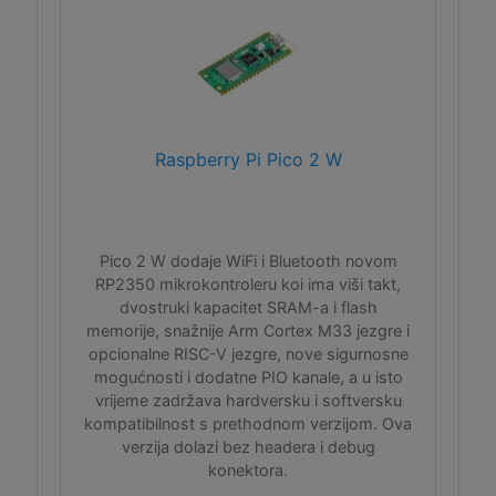
Raspberry Pi Pico 2 W
Pico 2 W dodaje WiFi i Bluetooth novom
RP2350 mikrokontroleru koi ima viši takt,
dvostruki kapacitet SRAM-a i flash
memorije, snažnije Arm Cortex M33 jezgre i
opcionalne RISC-V jezgre, nove sigurnosne
mogućnosti i dodatne PIO kanale, a u isto
vrijeme zadržava hardversku i softversku
kompatibilnost s prethodnom verzijom. Ova
verzija dolazi bez headera i debug
konektora.