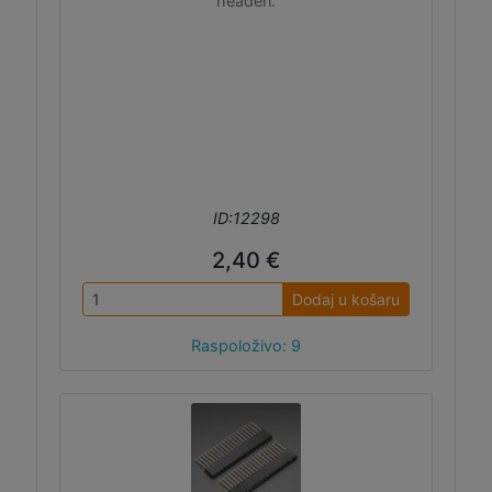
headeri.
ID:12298
2,40 €
Dodaj u košaru
Raspoloživo: 9