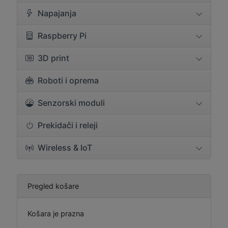
Napajanja
Raspberry Pi
3D print
Roboti i oprema
Senzorski moduli
Prekidači i releji
Wireless & IoT
Pregled košare
Košara je prazna