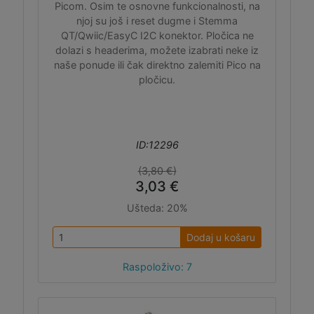
Picom. Osim te osnovne funkcionalnosti, na
njoj su još i reset dugme i Stemma
QT/Qwiic/EasyC I2C konektor. Pločica ne
dolazi s headerima, možete izabrati neke iz
naše ponude ili čak direktno zalemiti Pico na
pločicu.
ID:12296
(3,80 €)
3,03 €
Ušteda:
20%
Dodaj u košaru
Raspoloživo: 7