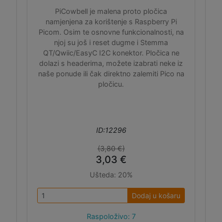
PiCowbell je malena proto pločica
namjenjena za korištenje s Raspberry Pi
Picom. Osim te osnovne funkcionalnosti, na
njoj su još i reset dugme i Stemma
QT/Qwiic/EasyC I2C konektor. Pločica ne
dolazi s headerima, možete izabrati neke iz
naše ponude ili čak direktno zalemiti Pico na
pločicu.
ID:12296
(3,80 €)
3,03 €
Ušteda:
20%
Dodaj u košaru
Raspoloživo: 7