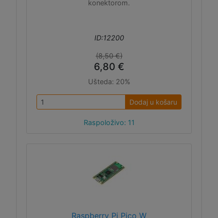
konektorom.
ID:12200
(8,50 €)
6,80 €
Ušteda:
20%
Dodaj u košaru
Raspoloživo: 11
Raspberry Pi Pico W