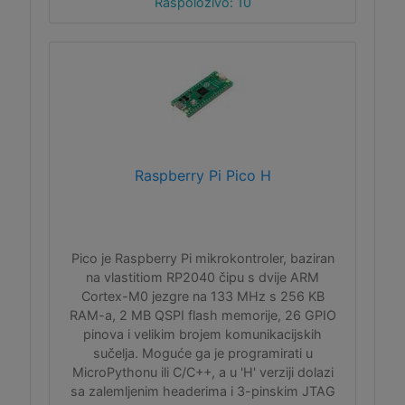
Raspoloživo: 10
Raspberry Pi Pico H
Pico je Raspberry Pi mikrokontroler, baziran
na vlastitiom RP2040 čipu s dvije ARM
Cortex-M0 jezgre na 133 MHz s 256 KB
RAM-a, 2 MB QSPI flash memorije, 26 GPIO
pinova i velikim brojem komunikacijskih
sučelja. Moguće ga je programirati u
MicroPythonu ili C/C++, a u 'H' verziji dolazi
sa zalemljenim headerima i 3-pinskim JTAG