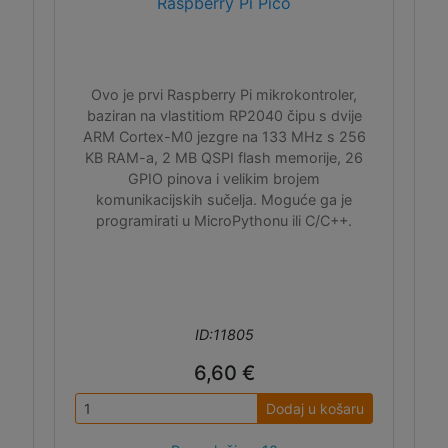
Raspberry Pi Pico
Ovo je prvi Raspberry Pi mikrokontroler,
baziran na vlastitiom RP2040 čipu s dvije
ARM Cortex-M0 jezgre na 133 MHz s 256
KB RAM-a, 2 MB QSPI flash memorije, 26
GPIO pinova i velikim brojem
komunikacijskih sučelja. Moguće ga je
programirati u MicroPythonu ili C/C++.
ID:11805
6,60 €
Dodaj u košaru