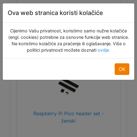
Ova web stranica koristi kolačiće
ID:12297
3,50 €
Cijenimo Vašu privatnost, koristimo samo nužne kolačiće
(engl. cookies) potrebne za osnovne funkcije web stranice.
Dodaj u košaru
Ne koristimo kolačiće za praćenje ili oglašavanje. Više o
politici privatnosti možete doznati
ovdje.
Raspoloživo: 6
OK
Raspberry Pi Pico header set -
ženski