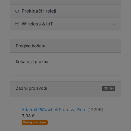
Prekidači i releji
Wireless & IoT
Pregled košare
Košara je prazna
Zadnji proizvodi
Obriši
Adafruit PiCowbell Proto za Pico
[12296]
3,03 €
Dodaj u košaru