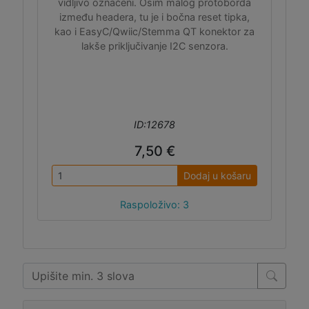
vidljivo označeni. Osim malog protoborda
između headera, tu je i bočna reset tipka,
kao i EasyC/Qwiic/Stemma QT konektor za
lakše priključivanje I2C senzora.
ID:12678
7,50 €
Dodaj u košaru
Raspoloživo: 3