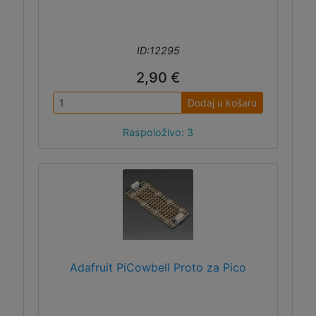
ID:12295
2,90 €
Dodaj u košaru
Raspoloživo: 3
Adafruit PiCowbell Proto za Pico