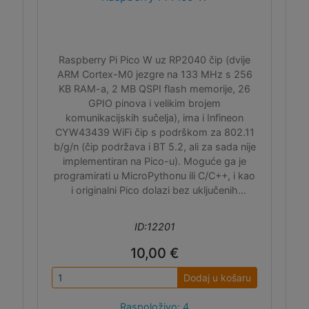
Raspberry Pi Pico W uz RP2040 čip (dvije
ARM Cortex-M0 jezgre na 133 MHz s 256
KB RAM-a, 2 MB QSPI flash memorije, 26
GPIO pinova i velikim brojem
komunikacijskih sučelja), ima i Infineon
CYW43439 WiFi čip s podrškom za 802.11
b/g/n (čip podržava i BT 5.2, ali za sada nije
implementiran na Pico-u). Moguće ga je
programirati u MicroPythonu ili C/C++, i kao
i originalni Pico dolazi bez uključenih
headera u paketu pa ih morate zasebno
naručiti.
ID:12201
10,00 €
Dodaj u košaru
Raspoloživo: 4