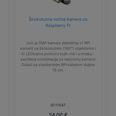
Širokokutna noćna kamera za
Raspberry Pi
Ovo je 5MP kamera (identična v1 RPi
kameri) sa širokokutnim (160°) objektivom i
IC LEDicama pomoću kojih vidi i u mraku -
savršena kombinacija za nadzornu kameru!
Dolazi sa standardnim RPi kabelom duljine
15 cm.
ID:11547
24,00 €