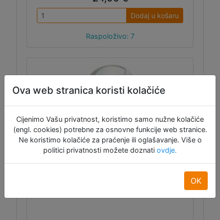
Dodaj u košaru
Raspoloživo: 7
Ova web stranica koristi kolačiće
Cijenimo Vašu privatnost, koristimo samo nužne kolačiće
(engl. cookies) potrebne za osnovne funkcije web stranice.
Raspberry Pi kabel za kameru - 50
Ne koristimo kolačiće za praćenje ili oglašavanje. Više o
cm
politici privatnosti možete doznati
ovdje.
Raspberry Pi kabel za kameru - 50 cm.
OK