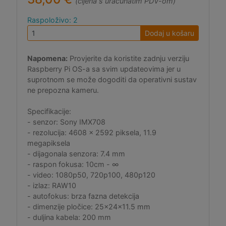
(cijena s uračunatim PDV-om)
Raspoloživo: 2
Dodaj u košaru
Napomena:
Provjerite da koristite zadnju verziju
Raspberry Pi OS-a sa svim updateovima jer u
suprotnom se može dogoditi da operativni sustav
ne prepozna kameru.
Specifikacije:
- senzor: Sony IMX708
- rezolucija: 4608 × 2592 piksela, 11.9
megapiksela
- dijagonala senzora: 7.4 mm
- raspon fokusa: 10cm - ∞
- video: 1080p50, 720p100, 480p120
- izlaz: RAW10
- autofokus: brza fazna detekcija
- dimenzije pločice: 25x24x11.5 mm
- duljina kabela: 200 mm