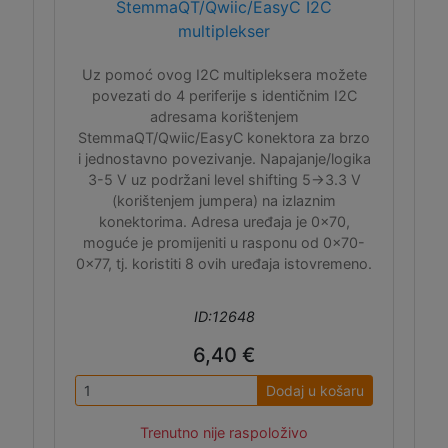
StemmaQT/Qwiic/EasyC I2C
multiplekser
Uz pomoć ovog I2C multipleksera možete
povezati do 4 periferije s identičnim I2C
adresama korištenjem
StemmaQT/Qwiic/EasyC konektora za brzo
i jednostavno povezivanje. Napajanje/logika
3-5 V uz podržani level shifting 5->3.3 V
(korištenjem jumpera) na izlaznim
konektorima. Adresa uređaja je 0x70,
moguće je promijeniti u rasponu od 0x70-
0x77, tj. koristiti 8 ovih uređaja istovremeno.
ID:12648
6,40 €
Dodaj u košaru
Trenutno nije raspoloživo