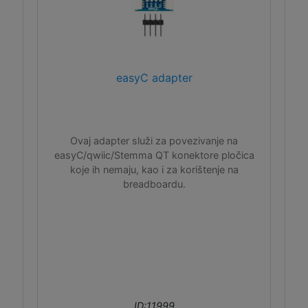
easyC adapter
Ovaj adapter služi za povezivanje na
easyC/qwiic/Stemma QT konektore pločica
koje ih nemaju, kao i za korištenje na
breadboardu.
ID:11999