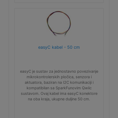
easyC kabel - 50 cm
easyC je sustav za jednostavno povezivanje
mikrokontrolerskih pločica, senzora i
aktuatora, baziran na I2C komunikaciji i
kompatibilan sa SparkFunovim Qwiic
sustavom. Ovaj kabel ima easyC konektore
na oba kraja, ukupne duljine 50 cm.