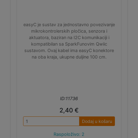
easyC je sustav za jednostavno povezivanje
mikrokontrolerskih pločica, senzora i
aktuatora, baziran na I2C komunikaciji i
kompatibilan sa SparkFunovim Qwiic
sustavom. Ovaj kabel ima easyC konektore
na oba kraja, ukupne duljine 100 cm.
ID:11736
2,40 €
Dodaj u košaru
Raspoloživo: 2