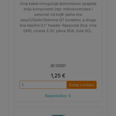
Ovaj kabel omogućuje jednostavno spajanje
dviju komponenti (npr. mikrokontrolera i
senzora) od kojih jedna ima
easyC/Qwiic/Stemma QT konektor, a druga
ima klasični 0,1" header. Raspored žica: crna
GND, crvena 3.3V, plava SDA, žuta SCL.
ID:12001
1,25 €
Dodaj u košaru
Raspoloživo: 5