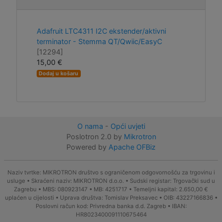
Adafruit LTC4311 I2C ekstender/aktivni
terminator - Stemma QT/Qwiic/EasyC
[12294]
15,00 €
Dodaj u košaru
O nama
-
Opći uvjeti
Poslotron 2.0 by
Mikrotron
Powered by
Apache OFBiz
Naziv tvrtke: MIKROTRON društvo s ograničenom odgovornošću za trgovinu i
usluge • Skraćeni naziv: MIKROTRON d.o.o. • Sudski registar: Trgovački sud u
Zagrebu • MBS: 080923147 • MB: 4251717 • Temeljni kapital: 2.650,00 €
uplaćen u cijelosti • Uprava društva: Tomislav Preksavec • OIB: 43227166836 •
Poslovni račun kod: Privredna banka d.d. Zagreb • IBAN:
HR8023400091110675464