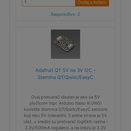
Dodaj u košaru
Raspoloživo: 2
Adafruit QT 5V na 3V I2C -
Stemma QT/Qwiic/EasyC
Ovaj pretvarač idealan je ako sa 5V
pločicom (npr. Arduino Nano ili UNO)
koristite Stemma QT/Qwiic/EasyC senzore
koji nisu 5V tolerantni. S jedne strane je 5V
ulaz, u sredini su pretvarač logičkih razina i
3.3V/500mA regulator, a na izlazu je 3.3V