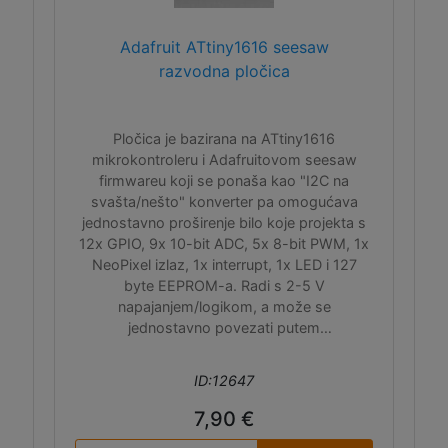
Adafruit ATtiny1616 seesaw
razvodna pločica
Pločica je bazirana na ATtiny1616
mikrokontroleru i Adafruitovom seesaw
firmwareu koji se ponaša kao "I2C na
svašta/nešto" konverter pa omogućava
jednostavno proširenje bilo koje projekta s
12x GPIO, 9x 10-bit ADC, 5x 8-bit PWM, 1x
NeoPixel izlaz, 1x interrupt, 1x LED i 127
byte EEPROM-a. Radi s 2-5 V
napajanjem/logikom, a može se
jednostavno povezati putem
StemmaQT/Qwiic/EasyC I2C konektora.
ID:12647
7,90 €