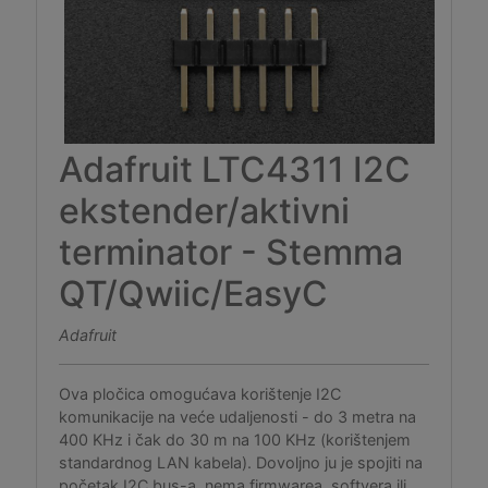
Adafruit LTC4311 I2C
ekstender/aktivni
terminator - Stemma
QT/Qwiic/EasyC
Adafruit
Ova pločica omogućava korištenje I2C
komunikacije na veće udaljenosti - do 3 metra na
400 KHz i čak do 30 m na 100 KHz (korištenjem
standardnog LAN kabela). Dovoljno ju je spojiti na
početak I2C bus-a, nema firmwarea, softvera ili