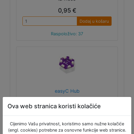
0,95 €
Dodaj u košaru
Raspoloživo: 37
easyC Hub
Ova web stranica koristi kolačiće
easyC je sustav za bržu izradu prototipa i
Cijenimo Vašu privatnost, koristimo samo nužne kolačiće
jednostavnu vezu između I2C komponenti.
(engl. cookies) potrebne za osnovne funkcije web stranice.
Međutim, neke komponente imaju samo