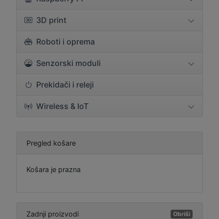
3D print
Roboti i oprema
Senzorski moduli
Prekidači i releji
Wireless & IoT
Pregled košare
Košara je prazna
Zadnji proizvodi
Obriši