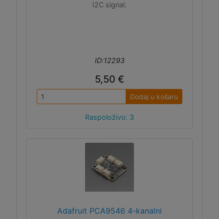
I2C signal.
ID:12293
5,50 €
Dodaj u košaru
Raspoloživo: 3
Adafruit PCA9546 4-kanalni