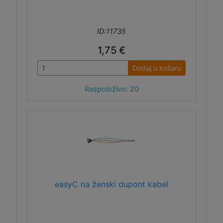
ID:11735
1,75 €
Dodaj u košaru
Raspoloživo: 20
easyC na ženski dupont kabel