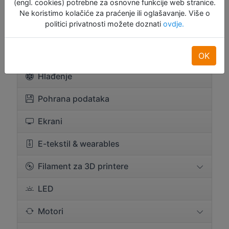
(engl. cookies) potrebne za osnovne funkcije web stranice.
Eksper. i proto pločice
Ne koristimo kolačiće za praćenje ili oglašavanje. Više o
politici privatnosti možete doznati
ovdje.
Komponente
Konektori i žice
OK
Hlađenje
Pohrana podataka
Ekrani
E-tekstil & wearables
Filament za 3D printere
LED
Motori