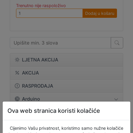
Trenutno nije raspoloživo
Dodaj u košaru
LJETNA AKCIJA
AKCIJA
RASPRODAJA
Arduino
Ova web stranica koristi kolačiće
BBC Micro:bit
Brandovi
Cijenimo Vašu privatnost, koristimo samo nužne kolačiće