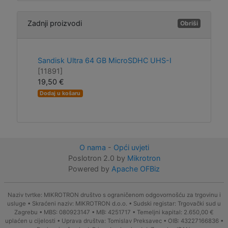
Zadnji proizvodi
Obriši
Sandisk Ultra 64 GB MicroSDHC UHS-I
[11891]
19,50 €
Dodaj u košaru
O nama
-
Opći uvjeti
Poslotron 2.0 by
Mikrotron
Powered by
Apache OFBiz
Naziv tvrtke: MIKROTRON društvo s ograničenom odgovornošću za trgovinu i
usluge • Skraćeni naziv: MIKROTRON d.o.o. • Sudski registar: Trgovački sud u
Zagrebu • MBS: 080923147 • MB: 4251717 • Temeljni kapital: 2.650,00 €
uplaćen u cijelosti • Uprava društva: Tomislav Preksavec • OIB: 43227166836 •