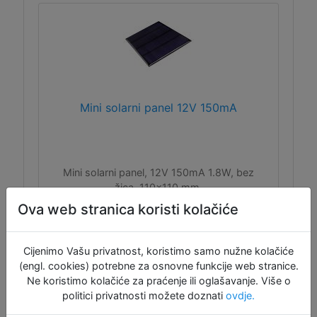
Mini solarni panel 12V 150mA
Mini solarni panel, 12V 150mA 1.8W, bez
žica, 110x110 mm.
Ova web stranica koristi kolačiće
Cijenimo Vašu privatnost, koristimo samo nužne kolačiće
(engl. cookies) potrebne za osnovne funkcije web stranice.
Ne koristimo kolačiće za praćenje ili oglašavanje. Više o
politici privatnosti možete doznati
ovdje.