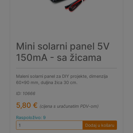
Mini solarni panel 5V
150mA - sa žicama
Maleni solarni panel za DIY projekte, dimenzija
60x90 mm, duljina žica 30 cm.
ID: 10666
5,80 €
(cijena s uračunatim PDV-om)
Raspoloživo: 9
Dodaj u košaru