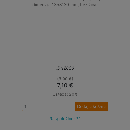
dimenzija 135x130 mm, bez žica.
ID:12636
(8,90 €)
7,10 €
Ušteda:
20%
Dodaj u košaru
Raspoloživo: 21