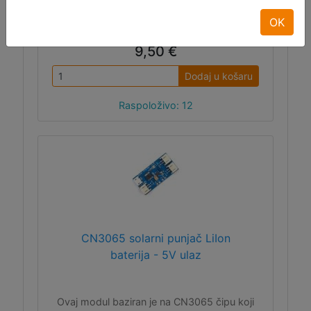
OK
ID:12392
9,50 €
Dodaj u košaru
Raspoloživo: 12
CN3065 solarni punjač LiIon
baterija - 5V ulaz
Ovaj modul baziran je na CN3065 čipu koji