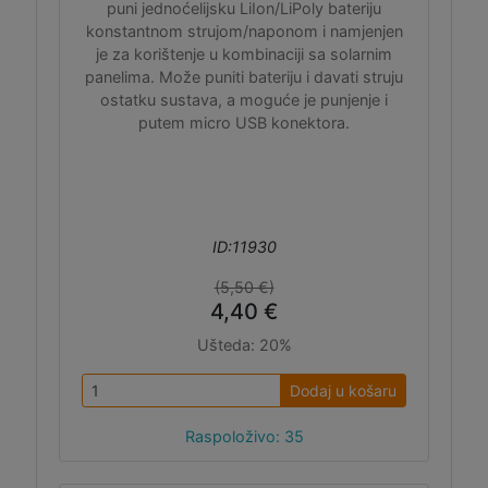
puni jednoćelijsku LiIon/LiPoly bateriju
konstantnom strujom/naponom i namjenjen
je za korištenje u kombinaciji sa solarnim
panelima. Može puniti bateriju i davati struju
ostatku sustava, a moguće je punjenje i
putem micro USB konektora.
ID:11930
(5,50 €)
4,40 €
Ušteda:
20%
Dodaj u košaru
Raspoloživo: 35