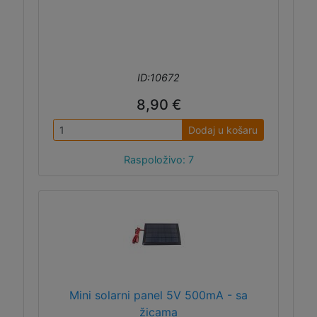
ID:10672
8,90 €
Dodaj u košaru
Raspoloživo: 7
Mini solarni panel 5V 500mA - sa
žicama