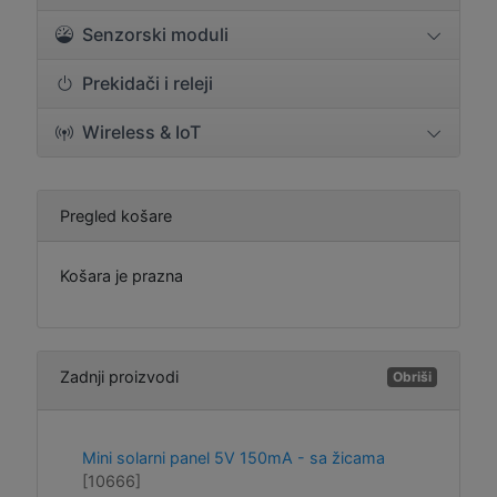
Senzorski moduli
Prekidači i releji
Wireless & IoT
Pregled košare
Košara je prazna
Zadnji proizvodi
Obriši
Mini solarni panel 5V 150mA - sa žicama
[10666]