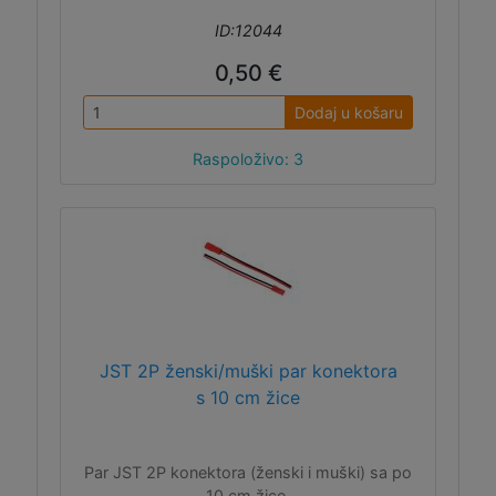
ID:12044
0,50 €
Dodaj u košaru
Raspoloživo: 3
JST 2P ženski/muški par konektora
s 10 cm žice
Par JST 2P konektora (ženski i muški) sa po
10 cm žice.