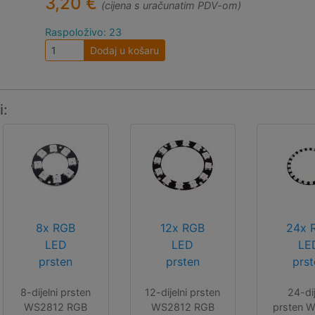
3,20 €
(cijena s uračunatim PDV-om)
Raspoloživo: 23
Dodaj u košaru
i:
8x RGB
12x RGB
24x 
LED
LED
LE
prsten
prsten
prst
8-dijelni prsten
12-dijelni prsten
24-dij
WS2812 RGB
WS2812 RGB
prsten 