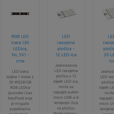
RGB LED
LED
LE
traka (30
rasvjetna
rasvj
LEDica,
pločica -
ploči
1m, 5V) -
12 LED-ica
20 L
crna
ic
Jednostavna
LED rasvjetna
LED traka
Jednos
pločica s 12
duljine 1 metar s
LED ras
bijelih LED-ica,
30 WS2812B
pločica
može se
RGB LEDica
bijelih L
napajati putem
(poznate i kao
može
micro USB-a ili
NeoPixel) koje
napajati
lemljenjm žica
je moguće
micro US
na pločicu.
pojedinačno
lemljenj
Radni napon je