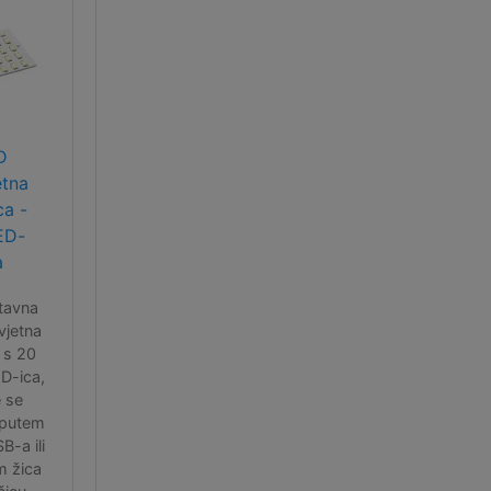
D
etna
ca -
ED-
a
tavna
vjetna
 s 20
ED-ica,
 se
 putem
B-a ili
m žica