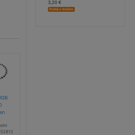
3,20 €
Dodaj u košaru
RGB
D
en
elni
WS2812