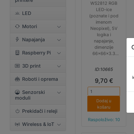
printere
WS2812 RGB
LED-ice
LED
(poznate i pod
imenom
Motori
Neopixel), 5V
logika i
Napajanja
napajanje,
dimenzije
Raspberry Pi
66x66x3.3
mm. Na pločici
3D print
se nalazi jedan
ID:10665
IN pin za
Roboti i oprema
kontrolu LED-
9,70 €
ica, kao i jedan
OUT pin pa je
Senzorski
moduli
moguće više
Dodaj u
pločica
košaru
povezati u
Prekidači i releji
jednu cjelinu.
Raspoloživo: 10
Wireless & IoT