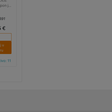
čicu.
pon je
enzije
 50x52
391
.
5 €
j u
ru
ivo: 11