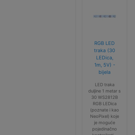
RGB LED
traka (30
LEDica,
1m, 5V) -
bijela
LED traka
duljine 1 metar s
30 WS2812B
RGB LEDica
(poznate i kao
NeoPixel) koje
je moguće
pojedinačno