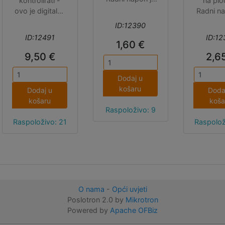
kontrolirati -
na plo
5V, dimenzije
ovo je digitalna
Radni na
pločice 30x52
traka s
5V, dim
ID:12390
mm.
adresiranjem
pločice
ID:12491
ID:12
svake pojedine
mm
1,60 €
LEDice čija boja
9,50 €
2,6
se kontrolira s
8-bitnom PWM
Dodaj u
preciznošću
košaru
Dodaj u
Doda
(24-bitna boja).
košaru
koša
Traka je
Raspoloživo: 9
napravljena od
Raspoloživo: 21
Raspolož
crnog
fleksibilnog PCB
materijala bez
dodatne zaštite
(nije za vanjsku
upotrebu).
O nama
-
Opći uvjeti
Prodaja po
Poslotron 2.0 by
Mikrotron
metru,
Powered by
Apache OFBiz
maksimalno 5
m u komadu.