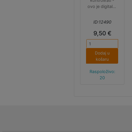
kontrolirati -
ovo je digitalna
traka s
adresiranjem
ID:12490
svake pojedine
LEDice čija boja
9,50 €
se kontrolira s
8-bitnom PWM
preciznošću
Dodaj u
(24-bitna boja).
košaru
Traka je
napravljena od
Raspoloživo:
bijelog
20
fleksibilnog PCB
materijala bez
dodatne zaštite
(nije za vanjsku
upotrebu).
Prodaja po
metru,
maksimalno 5
m u komadu.