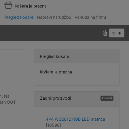
Košara je prazna
Pregled košare
Napravi narudžbu
Ponuda na firmu
Pregled košare
Košara je prazna
m
m. Na
Zadnji proizvodi
Obriši
jedan OUT
4x4 WS2812 RGB LED matrica
[10598]