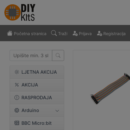
Početna stranica
Traži
Prijava
Registracija
LJETNA AKCIJA
AKCIJA
RASPRODAJA
Arduino
BBC Micro:bit