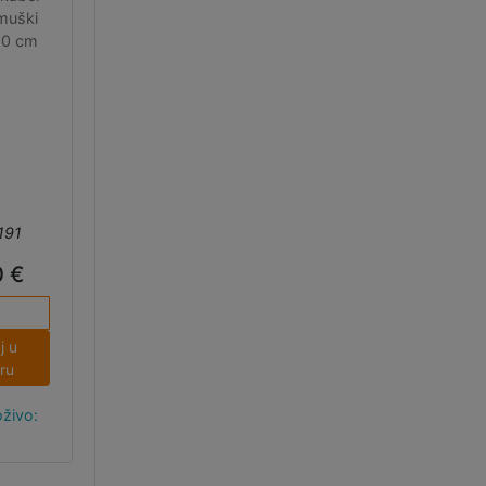
muški
 10 cm
191
0 €
j u
ru
živo:
5