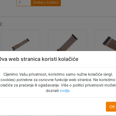
Dodaj u košaru
i:
Ova web stranica koristi kolačiće
40 pinski
40 pinski
40 pi
dupont
dupont
dup
Cijenimo Vašu privatnost, koristimo samo nužne kolačiće (engl.
cookies) potrebne za osnovne funkcije web stranice. Ne koristimo
kabel
kabel
kab
kolačiće za praćenje ili oglašavanje. Više o politici privatnosti možet
muški-
muški-
muš
doznati
ovdje.
ženski 30
muški 20
mušk
cm
cm
c
OK
40 pinski
40 pinski
40 pi
dupont kabel
dupont kabel
dupont 