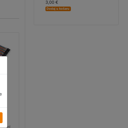
3,00 €
Dodaj u košaru
nski
ont
el
e
ki-
i 10
m
nski
kabel