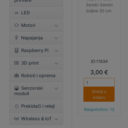
printere
ženski-ženski
duljine 30 cm.
LED
Motori
Napajanja
Raspberry Pi
ID:11934
3D print
3,00 €
Roboti i oprema
Senzorski
Dodaj u
moduli
košaru
Prekidači i releji
Raspoloživo: 12
Wireless & IoT