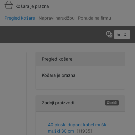
Košara je prazna
Pregled košare
Napravi narudžbu
Ponuda na firmu
Pregled košare
Košara je prazna
Zadnji proizvodi
Obriši
40 pinski dupont kabel muški-
muški 30 cm
[11935]