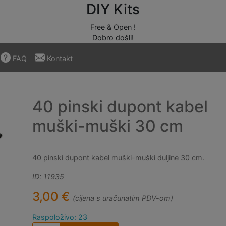
DIY Kits
Free & Open !
Dobro došli!
FAQ
Kontakt
40 pinski dupont kabel
muški-muški 30 cm
40 pinski dupont kabel muški-muški duljine 30 cm.
ID: 11935
3,00 €
(cijena s uračunatim PDV-om)
Raspoloživo: 23