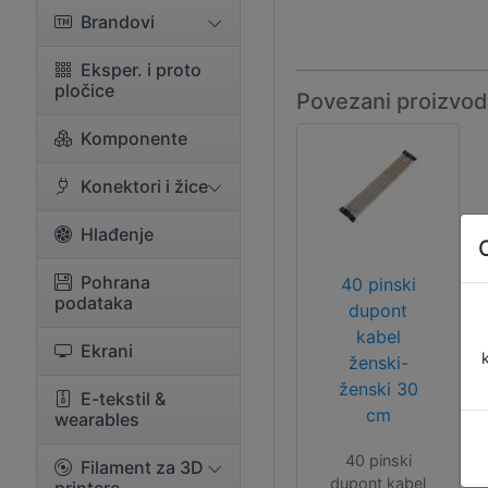
Brandovi
Eksper. i proto
pločice
Povezani proizvod
Komponente
Konektori i žice
Hlađenje
Pohrana
40 pinski
podataka
dupont
kabel
Ekrani
ženski-
ženski 30
E-tekstil &
cm
wearables
40 pinski
Filament za 3D
dupont kabel