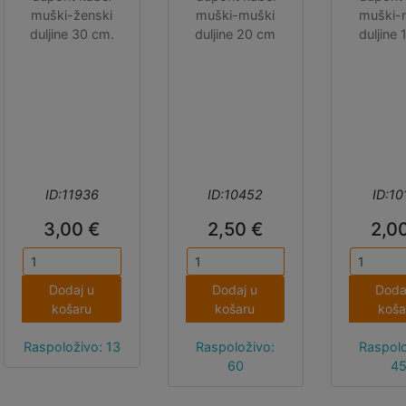
muški-ženski
muški-muški
muški-
duljine 30 cm.
duljine 20 cm
duljine
ID:11936
ID:10452
ID:10
3,00 €
2,50 €
2,0
Dodaj u
Dodaj u
Doda
košaru
košaru
koša
Raspoloživo: 13
Raspoloživo:
Raspolo
60
4