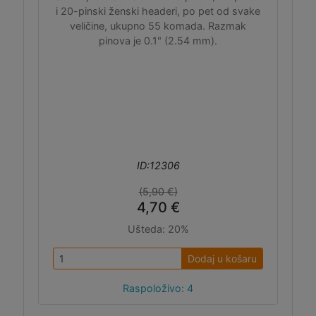
i 20-pinski ženski headeri, po pet od svake
veličine, ukupno 55 komada. Razmak
pinova je 0.1" (2.54 mm).
ID:12306
(5,90 €)
4,70 €
Ušteda:
20%
Dodaj u košaru
Raspoloživo: 4