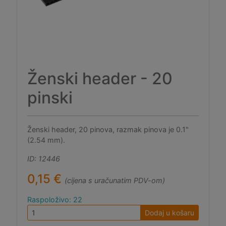
Ženski header - 20
pinski
Ženski header, 20 pinova, razmak pinova je 0.1"
(2.54 mm).
ID: 12446
0,15 €
(cijena s uračunatim PDV-om)
Raspoloživo: 22
Dodaj u košaru