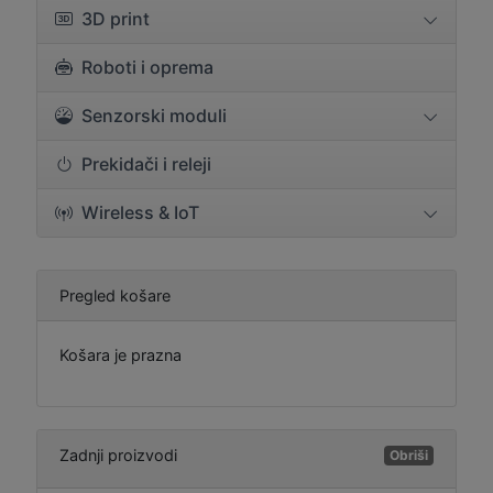
3D print
Roboti i oprema
Senzorski moduli
Prekidači i releji
Wireless & IoT
Pregled košare
Košara je prazna
Zadnji proizvodi
Obriši