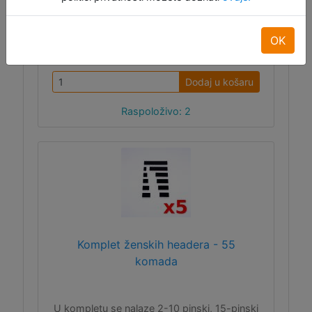
ID:12305
OK
2,60 €
Dodaj u košaru
Raspoloživo: 2
Komplet ženskih headera - 55
komada
U kompletu se nalaze 2-10 pinski, 15-pinski