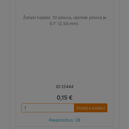
Ženski header, 10 pinova, razmak pinova je
0.1" (2.54 mm).
ID:12444
0,15 €
Dodaj u košaru
Raspoloživo: 28