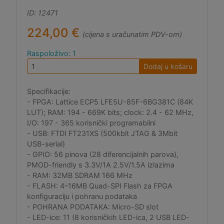
ID: 12471
224,00 €
(cijena s uračunatim PDV-om)
Raspoloživo: 1
Dodaj u košaru
Specifikacije:
- FPGA: Lattice ECP5 LFE5U-85F-6BG381C (84K
LUT); RAM: 194 - 669K bits; clock: 2.4 - 62 MHz,
I/O: 197 - 365 korisnički programabilni
- USB: FTDI FT231XS (500kbit JTAG & 3Mbit
USB-serial)
- GPIO: 56 pinova (28 diferencijalnih parova),
PMOD-friendly s 3.3V/1A 2.5V/1.5A izlazima
- RAM: 32MB SDRAM 166 MHz
- FLASH: 4–16MB Quad-SPI Flash za FPGA
konfiguraciju i pohranu podataka
- POHRANA PODATAKA: Micro-SD slot
- LED-ice: 11 (8 korisničkih LED-ica, 2 USB LED-