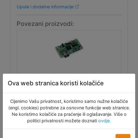
Upute i dodatne informacije
Povezani proizvodi:
ULX3S-12F v3.18
Ova web stranica koristi kolačiće
Cijenimo Vašu privatnost, koristimo samo nužne kolačiće
ULX3S je open source kompaktna, robusna
(engl. cookies) potrebne za osnovne funkcije web stranice.
i pristupačna FPGA ploča opremljena
Ne koristimo kolačiće za praćenje ili oglašavanje. Više o
uravnoteženim spektrom dodatnih
politici privatnosti možete doznati
ovdje.
komponenti i proširenja. Ugrađeni periferni
uređaji kao što su SDRAM, USB, digitalni
video izlaz, FM/ASK antena, ADC i DAC