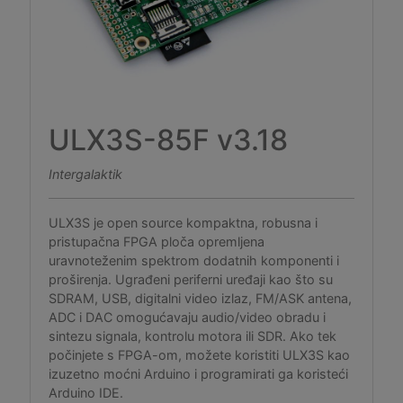
ULX3S-85F v3.18
Intergalaktik
ULX3S je open source kompaktna, robusna i
pristupačna FPGA ploča opremljena
uravnoteženim spektrom dodatnih komponenti i
proširenja. Ugrađeni periferni uređaji kao što su
SDRAM, USB, digitalni video izlaz, FM/ASK antena,
ADC i DAC omogućavaju audio/video obradu i
sintezu signala, kontrolu motora ili SDR. Ako tek
počinjete s FPGA-om, možete koristiti ULX3S kao
izuzetno moćni Arduino i programirati ga koristeći
Arduino IDE.