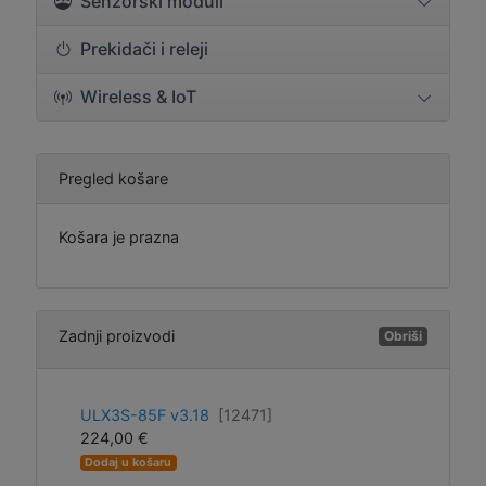
Senzorski moduli
Prekidači i releji
Wireless & IoT
Pregled košare
Košara je prazna
Zadnji proizvodi
Obriši
ULX3S-85F v3.18
[12471]
224,00 €
Dodaj u košaru