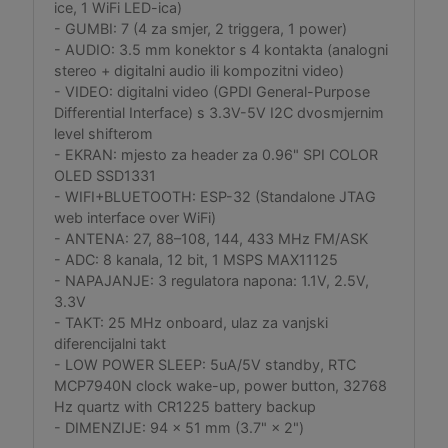
ice, 1 WiFi LED-ica)
- GUMBI: 7 (4 za smjer, 2 triggera, 1 power)
- AUDIO: 3.5 mm konektor s 4 kontakta (analogni
stereo + digitalni audio ili kompozitni video)
- VIDEO: digitalni video (GPDI General-Purpose
Differential Interface) s 3.3V-5V I2C dvosmjernim
level shifterom
- EKRAN: mjesto za header za 0.96" SPI COLOR
OLED SSD1331
- WIFI+BLUETOOTH: ESP-32 (Standalone JTAG
web interface over WiFi)
- ANTENA: 27, 88–108, 144, 433 MHz FM/ASK
- ADC: 8 kanala, 12 bit, 1 MSPS MAX11125
- NAPAJANJE: 3 regulatora napona: 1.1V, 2.5V,
3.3V
- TAKT: 25 MHz onboard, ulaz za vanjski
diferencijalni takt
- LOW POWER SLEEP: 5uA/5V standby, RTC
MCP7940N clock wake-up, power button, 32768
Hz quartz with CR1225 battery backup
- DIMENZIJE: 94 × 51 mm (3.7" × 2")