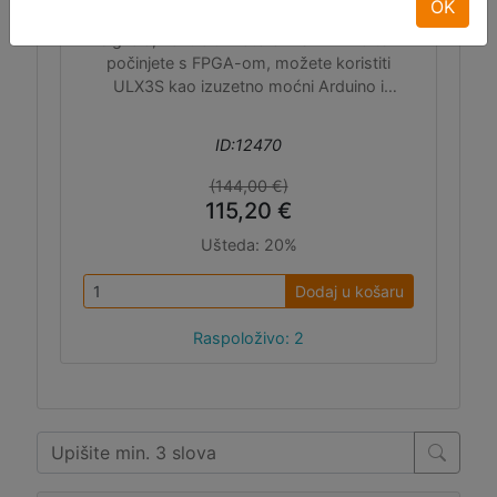
OK
omogućavaju audio/video obradu i sintezu
signala, kontrolu motora ili SDR. Ako tek
počinjete s FPGA-om, možete koristiti
ULX3S kao izuzetno moćni Arduino i
programirati ga koristeći Arduino IDE.
ID:12470
(144,00 €)
115,20 €
Ušteda:
20%
Dodaj u košaru
Raspoloživo: 2