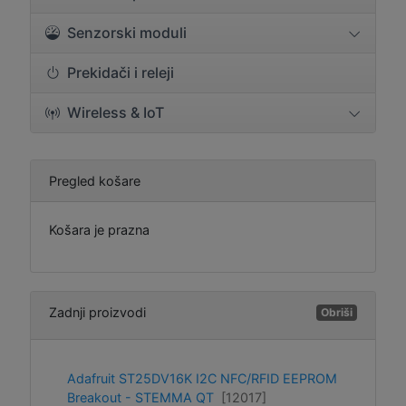
Senzorski moduli
Prekidači i releji
Wireless & IoT
Pregled košare
Košara je prazna
Zadnji proizvodi
Obriši
Adafruit ST25DV16K I2C NFC/RFID EEPROM
Breakout - STEMMA QT
[12017]