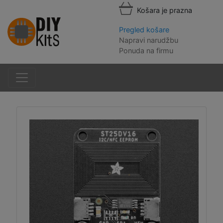
Košara je prazna
Pregled košare
Napravi narudžbu
Ponuda na firmu