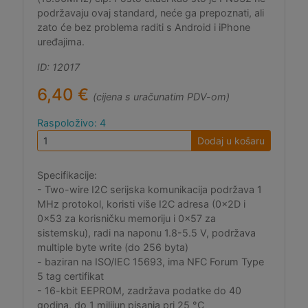
podržavaju ovaj standard, neće ga prepoznati, ali
zato će bez problema raditi s Android i iPhone
uređajima.
ID: 12017
6,40 €
(cijena s uračunatim PDV-om)
Raspoloživo: 4
Dodaj u košaru
Specifikacije:
- Two-wire I2C serijska komunikacija podržava 1
MHz protokol, koristi više I2C adresa (0x2D i
0x53 za korisničku memoriju i 0x57 za
sistemsku), radi na naponu 1.8-5.5 V, podržava
multiple byte write (do 256 byta)
- baziran na ISO/IEC 15693, ima NFC Forum Type
5 tag certifikat
- 16-kbit EEPROM, zadržava podatke do 40
godina, do 1 milijun pisanja pri 25 °C