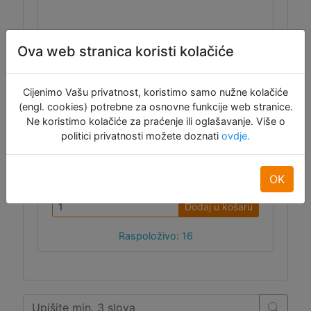
Ova web stranica koristi kolačiće
Cijenimo Vašu privatnost, koristimo samo nužne kolačiće
(engl. cookies) potrebne za osnovne funkcije web stranice.
ID:10332
Ne koristimo kolačiće za praćenje ili oglašavanje. Više o
politici privatnosti možete doznati
ovdje.
(13,00 €)
10,40 €
Ušteda:
20%
OK
Dodaj u košaru
Raspoloživo: 16