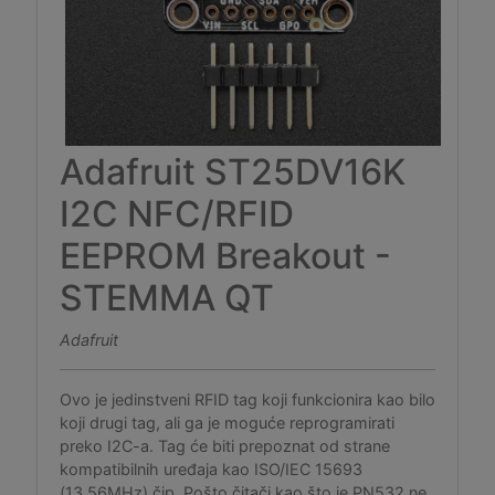
Adafruit ST25DV16K
I2C NFC/RFID
EEPROM Breakout -
STEMMA QT
Adafruit
Ovo je jedinstveni RFID tag koji funkcionira kao bilo
koji drugi tag, ali ga je moguće reprogramirati
preko I2C-a. Tag će biti prepoznat od strane
kompatibilnih uređaja kao ISO/IEC 15693
(13.56MHz) čip. Pošto čitači kao što je PN532 ne