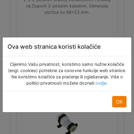
na Dupont 3-pinskim kabelom. Dimenzije
pločice su 98x23 mm.
Ova web stranica koristi kolačiće
ID:11995
Cijenimo Vašu privatnost, koristimo samo nužne kolačiće
2,50 €
(engl. cookies) potrebne za osnovne funkcije web stranice.
Ne koristimo kolačiće za praćenje ili oglašavanje. Više o
Dodaj u košaru
politici privatnosti možete doznati
ovdje.
Raspoloživo: 47
OK