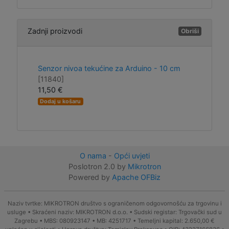
Zadnji proizvodi
Obriši
Senzor nivoa tekućine za Arduino - 10 cm
[11840]
11,50 €
Dodaj u košaru
O nama
-
Opći uvjeti
Poslotron 2.0 by
Mikrotron
Powered by
Apache OFBiz
Naziv tvrtke: MIKROTRON društvo s ograničenom odgovornošću za trgovinu i
usluge • Skraćeni naziv: MIKROTRON d.o.o. • Sudski registar: Trgovački sud u
Zagrebu • MBS: 080923147 • MB: 4251717 • Temeljni kapital: 2.650,00 €