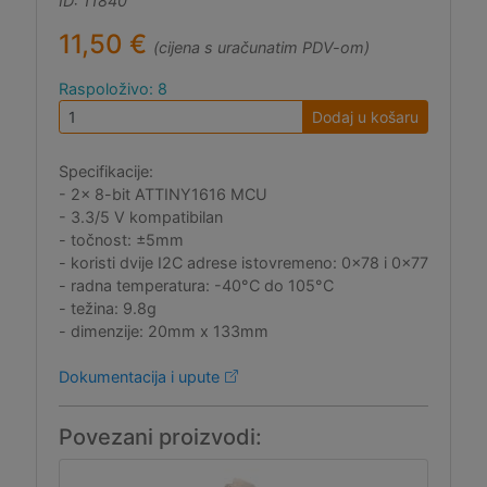
ID: 11840
11,50 €
(cijena s uračunatim PDV-om)
Raspoloživo: 8
Dodaj u košaru
Specifikacije:
- 2x 8-bit ATTINY1616 MCU
- 3.3/5 V kompatibilan
- točnost: ±5mm
- koristi dvije I2C adrese istovremeno: 0x78 i 0x77
- radna temperatura: -40°C do 105°C
- težina: 9.8g
- dimenzije: 20mm x 133mm
Dokumentacija i upute
Povezani proizvodi: