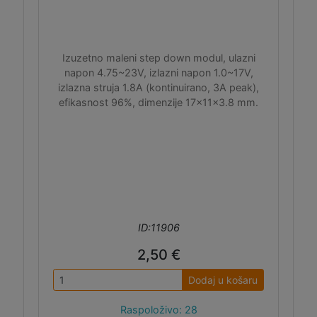
Izuzetno maleni step down modul, ulazni
napon 4.75~23V, izlazni napon 1.0~17V,
izlazna struja 1.8A (kontinuirano, 3A peak),
efikasnost 96%, dimenzije 17x11x3.8 mm.
ID:11906
2,50 €
Dodaj u košaru
Raspoloživo: 28