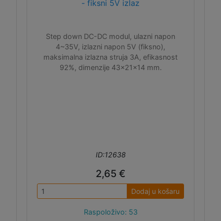
- fiksni 5V izlaz
Step down DC-DC modul, ulazni napon
4~35V, izlazni napon 5V (fiksno),
maksimalna izlazna struja 3A, efikasnost
92%, dimenzije 43x21x14 mm.
ID:12638
2,65 €
Dodaj u košaru
Raspoloživo: 53