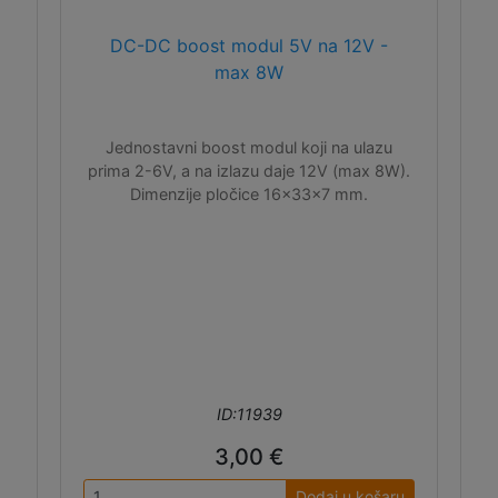
DC-DC boost modul 5V na 12V -
max 8W
Jednostavni boost modul koji na ulazu
prima 2-6V, a na izlazu daje 12V (max 8W).
Dimenzije pločice 16x33x7 mm.
ID:11939
3,00 €
Dodaj u košaru