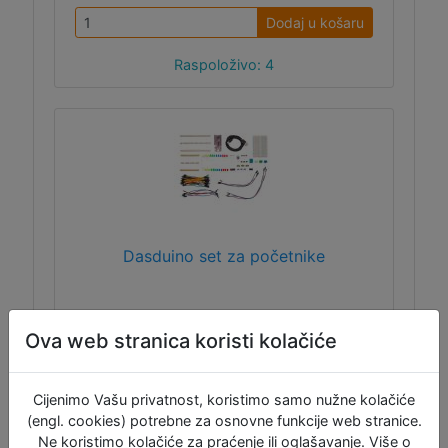
Dodaj u košaru
Raspoloživo: 4
Dasduino set za početnike
Ova web stranica koristi kolačiće
Dasduino set za početnike je kompletan
sustav za učenje programiranja i osnovnih
ekeltroničkih principa. Uz ovaj set bit ćete u
Cijenimo Vašu privatnost, koristimo samo nužne kolačiće
mogućnosti programirati svijet i elektroničke
(engl. cookies) potrebne za osnovne funkcije web stranice.
uređaje oko Vas, a naučit ćete programirati
Ne koristimo kolačiće za praćenje ili oglašavanje. Više o