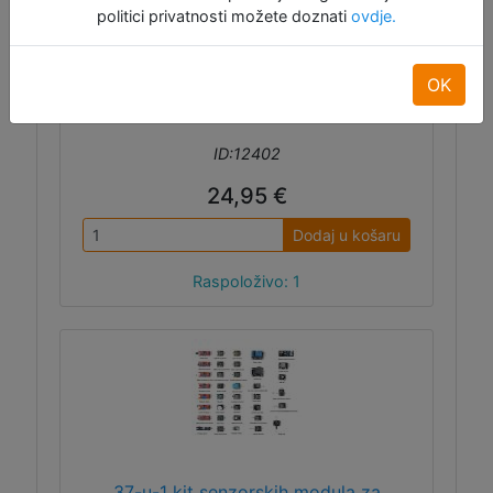
Dasduino u C programskom jeziku, spajati
politici privatnosti možete doznati
ovdje.
elektroničke komponente i osnovne stvari u
vezi njih.
OK
ID:12402
24,95 €
Dodaj u košaru
Raspoloživo: 1
37-u-1 kit senzorskih modula za