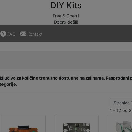
DIY Kits
Free & Open !
Dobro došli!
FAQ
Kontakt
sključivo za količine trenutno dostupne na zalihama. Rasprodani 
tegorije.
1 - 12 od 2