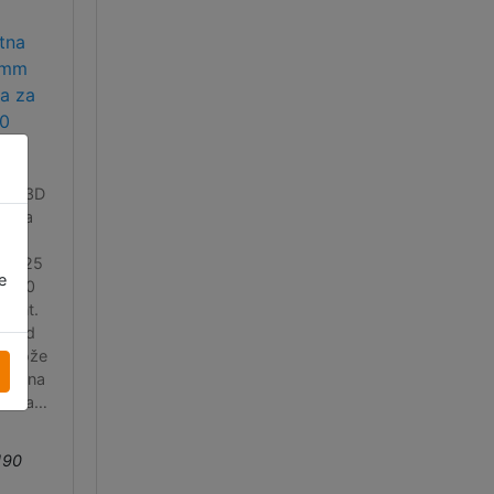
6
tna
 mm
a za
00
ent
na E3D
atna
ica
a 0.25
e
3.00
ment.
na od
, može
rati na
 v5 all
 lite
 glave
190
a.