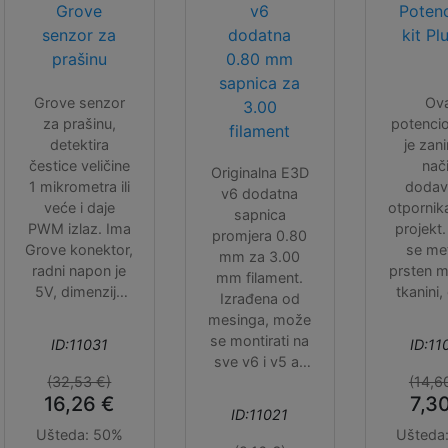
Grove
v6
Poten
senzor za
dodatna
kit P
prašinu
0.80 mm
sapnica za
Grove senzor
Ova
3.00
za prašinu,
potenci
filament
detektira
je zani
čestice veličine
nač
Originalna E3D
1 mikrometra ili
dodav
v6 dodatna
veće i daje
otpornik
sapnica
PWM izlaz. Ima
projekt
promjera 0.80
Grove konektor,
se met
mm za 3.00
radni napon je
prsten m
mm filament.
5V, dimenzije
tkanini,
Izrađena od
59x45x22 mm.
varira o
mesinga, može
ohm
se montirati na
ID:11031
ID:11
8Kohm. K
sve v6 i v5 all
ovaj kit k
(32,53 €)
(14,6
metal i lite
ka
16,26 €
7,3
ispisne glave
ID:11021
potenci
E3D-a.
Ušteda:
50%
Ušteda
napona, 