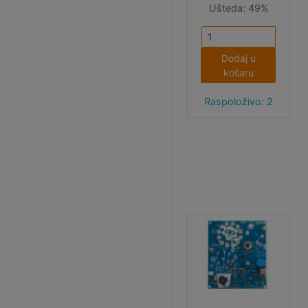
Ušteda:
49%
dodatni servo
motor.
Naravno,
:MOVE mini
Dodaj u
morate imati
košaru
otprije.
Raspoloživo: 2