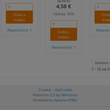
(9,16 €)
jedan 
4,58 €
tkanin
uzemlje
Ušteda:
50%
Dodaj u
Doda
drugi na
košaru
koša
3.3V, 
izmjerit
Raspoloživo: 1
Raspolož
Dodaj u
na met
košaru
prstenu
bi ova
Raspoloživo: 1
koristil
varija
otpor
spojite s
1 - 12 od 2
samo jed
tkanin
metalni 
dok drug
O nama
-
Opći uvjeti
tkanine 
Poslotron 2.0 by
Mikrotron
sloboda
Powered by
Apache OFBiz
sadrži 
pose