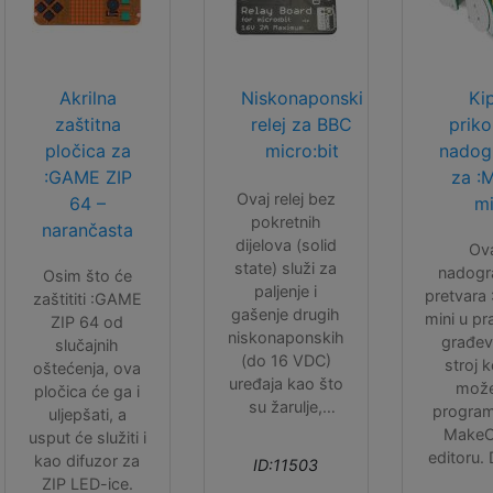
Akrilna
Niskonaponski
Ki
zaštitna
relej za BBC
priko
pločica za
micro:bit
nadog
:GAME ZIP
za :
Ovaj relej bez
64 –
mi
pokretnih
narančasta
dijelova (solid
Ov
state) služi za
nadogr
Osim što će
paljenje i
pretvara
zaštititi :GAME
gašenje drugih
mini u pr
ZIP 64 od
niskonaponskih
građev
slučajnih
(do 16 VDC)
stroj 
oštećenja, ova
uređaja kao što
mož
pločica će ga i
su žarulje,
programi
uljepšati, a
motori, grijači ili
Make
usput će služiti i
LED trake.
editoru. 
kao difuzor za
ID:11503
koji se n
ZIP LED-ice.