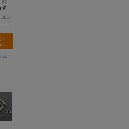
1 €)
0 €
:
50%
j u
ru
ivo: 1