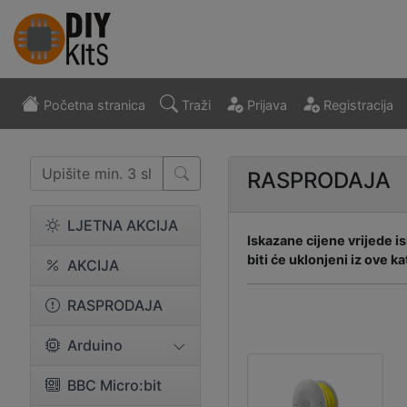
Početna stranica
Traži
Prijava
Registracija
RASPRODAJA
LJETNA AKCIJA
Iskazane cijene vrijede i
biti će uklonjeni iz ove ka
AKCIJA
RASPRODAJA
Arduino
BBC Micro:bit