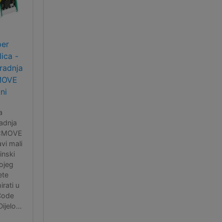
per
lica -
radnja
MOVE
ni
a
adnja
 :MOVE
avi mali
inski
kojeg
ete
rati u
Code
Dijelovi
alaze u