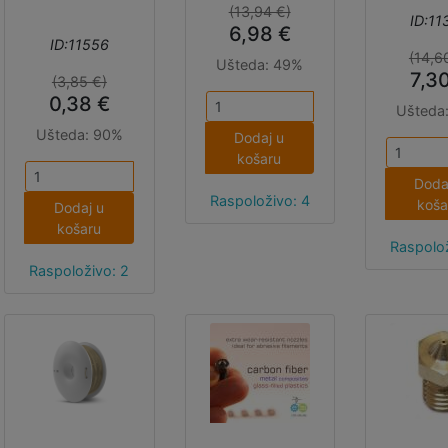
ovome 
(13,94 €)
ID:11
6,98 €
kompatib
ID:11556
s :M
(14,6
Ušteda:
49%
minije
7,3
(3,85 €)
uključ
0,38 €
Ušteda
dodatni
Ušteda:
90%
moto
Dodaj u
Narav
košaru
:MOVE 
Doda
morate 
Raspoloživo: 4
koša
Dodaj u
otpri
košaru
Raspolož
Raspoloživo: 2