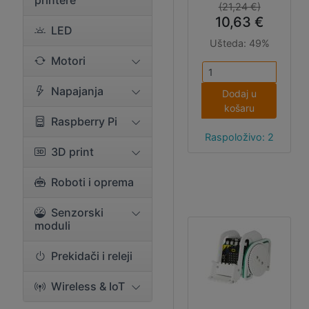
printere
(21,24 €)
10,63 €
LED
Ušteda:
49%
Motori
Napajanja
Dodaj u
košaru
Raspberry Pi
Raspoloživo: 2
3D print
Roboti i oprema
Senzorski
moduli
Prekidači i releji
Wireless & IoT