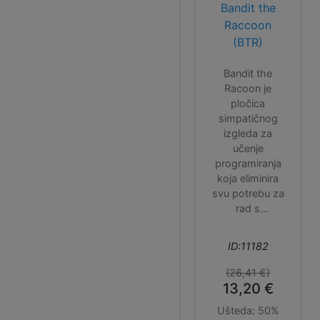
Bandit the
Raccoon
(BTR)
Bandit the
Racoon je
pločica
simpatičnog
izgleda za
učenje
programiranja
koja eliminira
svu potrebu za
rad s
hardverom
(spajanje
ID:11182
posebnih
dijelova).
(26,41 €)
Omogućava
13,20 €
jednostavan
Ušteda:
50%
početak rada s