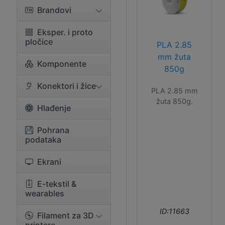
Brandovi
Eksper. i proto
pločice
PLA 2.85
mm žuta
Komponente
850g
Konektori i žice
PLA 2.85 mm
žuta 850g.
Hlađenje
Pohrana
podataka
Ekrani
E-tekstil &
wearables
ID:11663
Filament za 3D